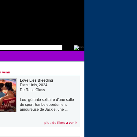
à venir
Love Lies Bleeding
États-Unis, 2024
De
Rose Glass
Lou, gérante solitaire d'une salle
de sport, tombe éperdument
amoureuse de Jackie, une ...
plus de films à venir
e