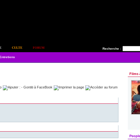
E
CULTE
FORUM
Recherche :
Entretiens
Films 
Peopl