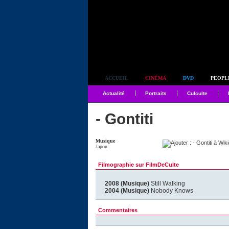
Simplement culte
ACCUEIL
CINÉMA
DVD
PEOPL
Actualité
Portraits
Culculte
- Gontiti
Musique
Japon
Filmographie sur FilmDeCulte
2008 (Musique)
Still Walking
2004 (Musique)
Nobody Knows
Commentaires