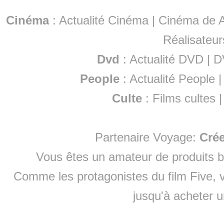
Cinéma
:
Actualité Cinéma
|
Cinéma de A
Réalisateur
Dvd
:
Actualité DVD
|
D
People
:
Actualité People
Culte
:
Films cultes
Partenaire Voyage:
Cré
Vous êtes un amateur de produits
b
Comme les protagonistes du film Five, v
jusqu'à
acheter 