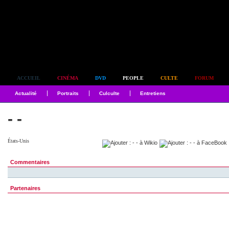
Simplement culte
ACCUEIL
CINÉMA
DVD
PEOPLE
CULTE
FORUM
Actualité
Portraits
Culculte
Entretiens
- -
États-Unis
Commentaires
Partenaires