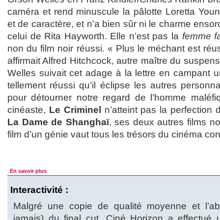
caméra et rend minuscule la pâlotte Loretta Yo
et de caractère, et n’a bien sûr ni le charme ensor
celui de Rita Hayworth. Elle n’est pas la
femme fa
non du film noir réussi. « Plus le méchant est réuss
affirmait Alfred Hitchcock, autre maître du suspen
Welles suivait cet adage à la lettre en campant 
tellement réussi qu’il éclipse les autres personna
pour détourner notre regard de l’homme maléf
cinéaste,
Le Criminel
n’atteint pas la perfection
La Dame de Shanghaï
, ses deux autres films noi
film d’un génie vaut tous les trésors du cinéma co
En savoir plus
Interactivité :
Malgré une copie de qualité moyenne et l’a
jamais) du final cut, Ciné Horizon a effectué u