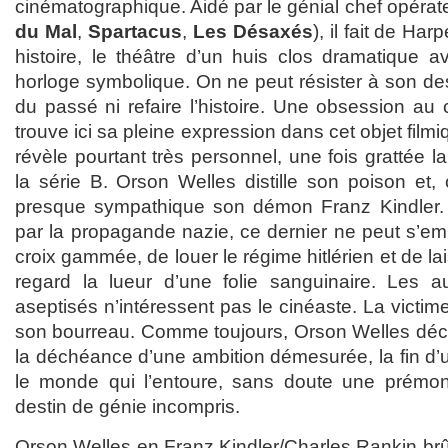
cinématographique. Aidé par le génial chef opérate
du Mal
,
Spartacus
,
Les Désaxés
), il fait de Ha
histoire, le théâtre d’un huis clos dramatique 
horloge symbolique. On ne peut résister à son de
du passé ni refaire l’histoire. Une obsession a
trouve ici sa pleine expression dans cet objet film
révèle pourtant très personnel, une fois grattée l
la série B. Orson Welles distille son poison et, 
presque sympathique son démon Franz Kindler. 
par la propagande nazie, ce dernier ne peut s’e
croix gammée, de louer le régime hitlérien et de l
regard la lueur d’une folie sanguinaire. Les a
aseptisés n’intéressent pas le cinéaste. La victim
son bourreau. Comme toujours, Orson Welles décr
la déchéance d’une ambition démesurée, la fin d’
le monde qui l’entoure, sans doute une prémon
destin de génie incompris.
Orson Welles en Franz Kindler/Charles Rankin brûle