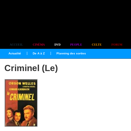
Simplement culte
ACCUEIL
CINÉMA
DVD
PEOPLE
CULTE
FORUM
Actualité
De A à Z
Planning des sorties
Criminel (Le)