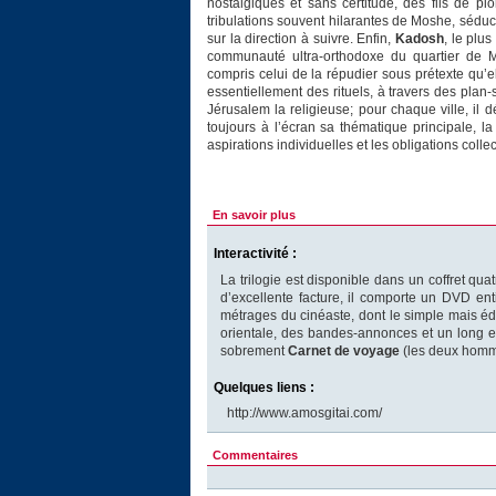
nostalgiques et sans certitude, des fils de pi
tribulations souvent hilarantes de Moshe, sédu
sur la direction à suivre. Enfin,
Kadosh
, le plu
communauté ultra-orthodoxe du quartier de M
compris celui de la répudier sous prétexte qu’el
essentiellement des rituels, à travers des plan-
Jérusalem la religieuse; pour chaque ville, il d
toujours à l’écran sa thématique principale, la
aspirations individuelles et les obligations collec
En savoir plus
Interactivité :
La trilogie est disponible dans un coffret qu
d’excellente facture, il comporte un DVD e
métrages du cinéaste, dont le simple mais éd
orientale, des bandes-annonces et un long et
sobrement
Carnet de voyage
(les deux homme
Quelques liens :
http://www.amosgitai.com/
Commentaires