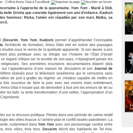
ncertaine à l'approche de la quarantaine.
Yom Yom
- Marié à Didi,
 la belle Grisha que convoite également son ami d'enfance.
Kadosh
des hommes: Rivka, l'ainée est répudiée par son mari, Malka, sa
orcé.
ï (
Devarim
,
Yom Yom
,
Kadosh
) permet d’appréhender l’incroyable
la
. Architecte de formation, Amos Gitaï met en scène des paysages
le trouble sous le vernis de la quiétude apparente. Si son œuvre a pris
t plus politique avec sa trilogie sur l’histoire de l’Etat d’Israël
é ce regard critique sur la société de son pays, n’épargnant jamais les
u religieuses. Ses premières incursions documentaires étaient déjà
que sur l’appartenance d’une maison de Jérusalem et son
Journal de
léfilms réalisés pour la télévision israélienne qui le censurera sans
osition de poil à gratter du régime: un créateur capable de mettre en
 la fois soucieux de faire la paix avec ses voisins mais entretenant,
mos Gitaï n’essaie pas de démontrer à tout prix les erreurs de tel ou
istre les faits: la lente transformation d’une vallée, l’appropriation d’un
 Cisjordanie.
és sur le discours politique. Filmée dans une période de calme relatif
ilogie des villes évacue à l’arrière-plan le conflit israélo-palestinien. La
résente, notamment dans
Yom Yom
avec son personnage central entre
, trois villes, trois tons.
Devarim
décrit des habitants de Tel Aviv,