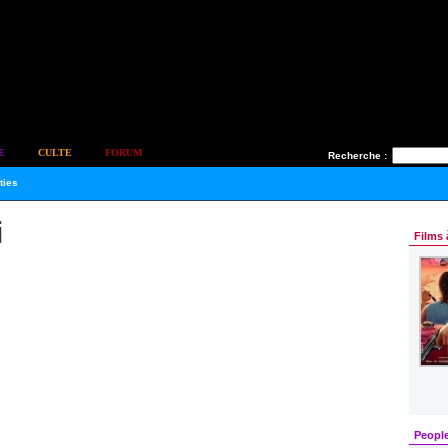
E
CULTE
FORUM
Recherche :
ties
i
Films 
Peopl