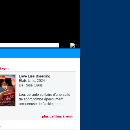
à venir
Love Lies Bleeding
États-Unis, 2024
De
Rose Glass
Lou, gérante solitaire d'une salle
de sport, tombe éperdument
amoureuse de Jackie, une ...
plus de films à venir
e