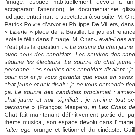
l’image, espace habituellement dévolu à un
accaparant l’attention), le documentariste gl
ludique, entraînant le spectateur à sa suite. M. Cha
Patrick Poivre d’Arvor et Philippe De Villiers, dan
«
Liberté
» place de la Bastille. Le jeu est relancé
isole le félin dans l’image. M. Chat «
avait-il des a
n’est plus la question : «
Le sourire du chat jaune e
avec ceux des candidats. Les sourires des candi
séduire les électeurs. Le sourire du chat jaune 
personne. Les sourires des candidats disaient : 
pour moi et je vous garantis que vous en serez 
chat jaune et noir disait : je ne vous demande rie
ça. Le sourire des candidats proclamait : aimez-
chat jaune et noir signifiait : je m’aime tout s
personne
» (François Maspero,
in Les Chats de 
Chat fait maintenant définitivement partie du pa
thème musical, son espace dévolu dans l’image.
l’
alter ego
orange et fictionnel du cinéaste, Gu