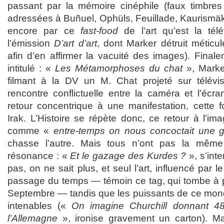
passant par la mémoire cinéphile (faux timbres 
adressées à Buñuel, Ophüls, Feuillade, Kaurismä
encore par ce
fast-food
de l’art qu’est la télé
l’émission
D’art d’art
, dont Marker détruit métic
afin d’en affirmer la vacuité des images). Fina
intitulé : «
Les Métamorphoses du chat
», Marke
filmant à la DV un M. Chat projeté sur télévis
rencontre conflictuelle entre la caméra et l’écr
retour concentrique à une manifestation, cette f
Irak. L’Histoire se répète donc, ce retour à l’im
comme «
entre-temps on nous concoctait une g
chasse l’autre. Mais tous n’ont pas la mêm
résonance : «
Et le gazage des Kurdes ?
», s’int
pas, on ne sait plus, et seul l’art, influencé par
passage du temps — témoin ce tag, qui tombe à po
Septembre — tandis que les puissants de ce mond
intenables («
On imagine Churchill donnant 48H
l’Allemagne
», ironise gravement un carton). Ma