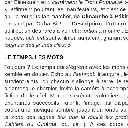
par Eisenstein et «
carrément le Front Populaire.
», affirment pourtant les manifestants, et c’est ce
qui l’a toujours fait marcher, de
Dimanche à Péki
passant par
Cuba Si !
ou
Description d’un co
qu’il est un des rares à voir et
a fortiori
à montrer. Et
nuques, qu’il est seul à filmer, au ralenti, glanant 
toujours des jeunes filles.
»
LE TEMPS, LES MOTS
Toujours ? Le temps qui s’égrène avec les morts du
semble en douter. Echo au
flashmob
inaugural, l
survient alors, où chacun s’allonge à terre, le 
gigantesque charnier, invite la caméra à accomp
fiction de le réel. Marker s’exécute volontiers e
enchaînés successifs, ralentit l’image, fait dispa
couler une musique sombre, jusqu’à un fondu au 
la zone des signes tels que la réalité les prod
Cahiers du Cinéma
,
op. cit.
). A ces corps 