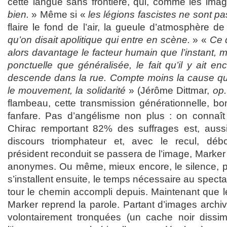
cette langue sans frontière, qui, comme les ima
bien.
» Même si «
les légions fascistes ne sont p
flaire le fond de l’air, la gueule d’atmosphère d
qu’on disait apolitique qui entre en scène.
» «
Ce 
alors davantage le facteur humain que l’instant, m
ponctuelle que généralisée, le fait qu’il y ait en
descende dans la rue. Compte moins la cause que 
le mouvement, la solidarité
» (Jérôme Dittmar,
op.
flambeau, cette transmission générationnelle, bo
fanfare. Pas d’angélisme non plus : on connaît l
Chirac remportant 82% des suffrages est, auss
discours triomphateur et, avec le recul, débo
président reconduit se passera de l’image, Marker l
anonymes. Ou même, mieux encore, le silence, pui
s’installent ensuite, le temps nécessaire au spect
tour le chemin accompli depuis. Maintenant que 
Marker reprend la parole. Partant d’images archive
volontairement tronquées (un cache noir dissim