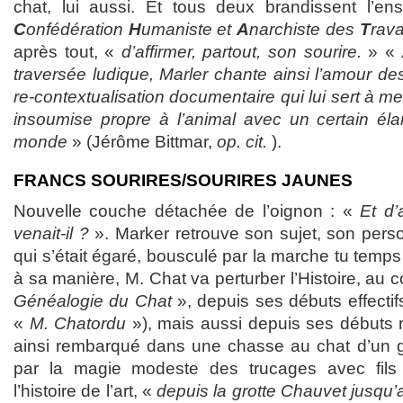
chat, lui aussi. Et tous deux brandissent l’ens
C
onfédération
H
umaniste et
A
narchiste des
T
rava
après tout, «
d’affirmer, partout, son sourire.
» «
traversée ludique, Marler chante ainsi l’amour de
re-contextualisation documentaire qui lui sert à met
insoumise propre à l’animal avec un certain él
monde
» (Jérôme Bittmar,
op. cit.
).
FRANCS SOURIRES/SOURIRES JAUNES
Nouvelle couche détachée de l’oignon : «
Et d’
venait-il ?
». Marker retrouve son sujet, son perso
qui s’était égaré, bousculé par la marche tu temps
à sa manière, M. Chat va perturber l’Histoire, au
Généalogie du Chat
», depuis ses débuts effecti
«
M. Chatordu
»), mais aussi depuis ses débuts r
ainsi rembarqué dans une chasse au chat d’un ge
par la magie modeste des trucages avec fils 
l’histoire de l’art, «
depuis la grotte Chauvet jusqu’