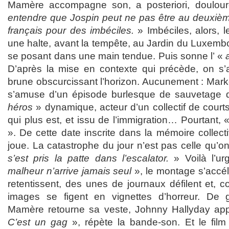
Mamère accompagne son, a posteriori, doulour
entendre que Jospin peut ne pas être au deuxième
français pour des imbéciles.
» Imbéciles, alors, l
une halte, avant la tempête, au Jardin du Luxembo
se posant dans une main tendue. Puis sonne l’ «
D’après la mise en contexte qui précède, on s’
brune obscurcissant l’horizon. Aucunement : Marke
s’amuse d’un épisode burlesque de sauvetage 
héros
» dynamique, acteur d’un collectif de court
qui plus est, et issu de l’immigration… Pourtant, «
». De cette date inscrite dans la mémoire collecti
joue. La catastrophe du jour n’est pas celle qu’on
s’est pris la patte dans l’escalator.
» Voilà l’u
malheur n’arrive jamais seul
», le montage s’accél
retentissent, des unes de journaux défilent et, 
images se figent en vignettes d’horreur. De 
Mamère retourne sa veste, Johnny Hallyday app
C’est un gag
», répète la bande-son. Et le film 