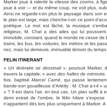
Marker joue à ralentir la vitesse des zooms, à fige
joue à voir — et du même coup, ne voit plus, oubli
Ainsi ne regarde-t-on plus le paysage dans son
le plan est large, mais cherche-t-on ce point d’ac
poétique. Le mot est lâché, la musique s’emba
religieux, M. Chat a des ailes qui lui poussent.
immobile, constant, quand le monde ne cesse de bo
trains, les bus, les voitures, les métros et les pas
nez, mais lui demeure, immuable témoin du temps 
FELIN ITINERANT
«
Un itinéraire se dessinait
», poursuit Marker, 
travers la capitale, «
avec des haltes de mémoire
fois, baptisé
Marcel Carné
, qui passe lentement
bande-son gouailleuse d’Arletty : M. Chat a-t-il «
u
» ? Il est dans l’air, en tout cas. Un plan suffit à
demi extrait de l’ombre, le félin hilare s’expose
n’appartient dès lors plus uniquement à Marker. A 