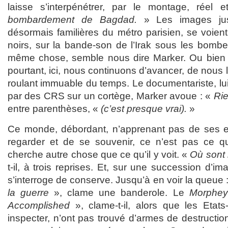
laisse s’interpénétrer, par le montage, réel 
bombardement de Bagdad.
» Les images jus
désormais familières du métro parisien, se voien
noirs, sur la bande-son de l’Irak sous les bombes.
même chose, semble nous dire Marker. Ou bien :
pourtant, ici, nous continuons d’avancer, de nous la
roulant immuable du temps. Le documentariste, lui, v
par des CRS sur un cortège, Marker avoue : «
Rie
entre parenthèses, «
(c’est presque vrai).
»
Ce monde, débordant, n’apprenant pas de ses er
regarder et de se souvenir, ce n’est pas ce qu
cherche autre chose que ce qu’il y voit. «
Où sont 
t-il, à trois reprises. Et, sur une succession d’im
s’interroge de conserve. Jusqu’à en voir la queue 
la guerre
», clame une banderole. Le
Morphey
Accomplished
», clame-t-il, alors que les Etat
inspecter, n’ont pas trouvé d’armes de destructi