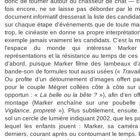
donc de tourner autour du chasseur de chat — ce
fois encore, ne se laisse pas déborder par le 
document informatif dresserait la liste des candidat
sur chaque étape d’événements que de toute man
trop, le cinéaste en donne sa propre interprétation
exemple jamais vraiment les candidats. C’est la m
l’espace du monde qui intéresse Marker 
représentations et la résistance au temps de ces d
d’abord, puisque Marker filme des lambeaux d’a
bande-son de formules tout aussi usées («
Travail
Ou profite d’un détournement d’images offert par
pour le couple Mégret collées côte à côte sur 
opportun : «
La belle ou la bête ?
»), afin d’en of
montage (Marker enchaîne sur une poubelle 
Vigilance, propreté
»). Plus subtilement, ensuite
sol un cercle de lumière indiquant 2002, que les p
lequel les enfants jouent : Marker, sa camér
derniers, courant après ou contournant le temps. P