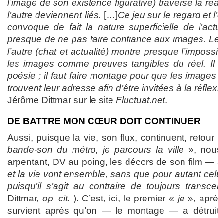
l’image de son existence figurative) traverse la réa
l’autre deviennent liés.
[…]
Ce jeu sur le regard et
convoque de fait la nature superficielle de l’ac
presque de ne pas faire confiance aux images. Le
l’autre (chat et actualité) montre presque l’impossi
les images comme preuves tangibles du réel. Il fa
poésie ; il faut faire montage pour que les images
trouvent leur adresse afin d’être invitées à la réflex
Jérôme Dittmar sur le site
Fluctuat.net
.
DE BATTRE MON CŒUR DOIT CONTINUER
Aussi, puisque la vie, son flux, continuent, retou
bande-son du métro, je parcours la ville
», nous
arpentant, DV au poing, les décors de son film —
et la vie vont ensemble, sans que pour autant celui-
puisqu’il s’agit au contraire de toujours transce
Dittmar,
op. cit.
). C’est, ici, le premier «
je
», après
survient après qu’on — le montage — a détruit, p