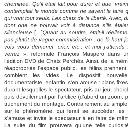
cheminée. Qu’il était fait pour durer et que, vraim
contemplait le monde comme ne savent le faire q
qui vont tout seuls. Les chats de la liberté. Avec
dont one ne pouvait voir à distance s’ils étaien
silencieuse
[…]
Quant au sourire, était-il réelleme
pas plutôt de vague commisération : de là-haut j
vois vous démener, crier, etc., et moi j’attends
verrez
», reformule François Maspero dans u
l’édition DVD de Chats Perchés. Ainsi, de la mêm
réappropriés l’espace public, les félins prennen
comblent les vides. Le dispositif nouvell
documentariste, enfantin, s’en amuse : plans fixe
durant lesquelles le spectateur, pris au jeu, cher
puis dévoilement par l’artifice (d’abord un zoom, pu
truchement du montage. Contrairement au simple 
sur le phénomène, qui ferait se succéder les 
s’amuse et invite le spectateur à en faire de même
La suite du film prouvera qu’une telle curiosit