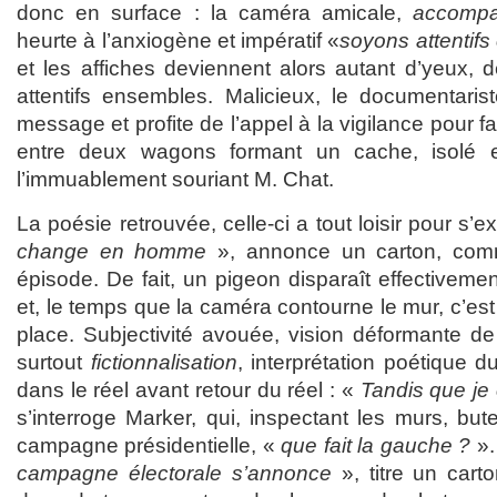
donc en surface : la caméra amicale,
accompa
heurte à l’anxiogène et impératif «
soyons attentif
et les affiches deviennent alors autant d’yeux, de
attentifs ensembles. Malicieux, le documentari
message et profite de l’appel à la vigilance pour fa
entre deux wagons formant un cache, isolé e
l’immuablement souriant M. Chat.
La poésie retrouvée, celle-ci a tout loisir pour s’e
change en homme
», annonce un carton, comm
épisode. De fait, un pigeon disparaît effectivemen
et, le temps que la caméra contourne le mur, c’es
place. Subjectivité avouée, vision déformante de l
surtout
fictionnalisation
, interprétation poétique d
dans le réel avant retour du réel : «
Tandis que je
s’interroge Marker, qui, inspectant les murs, but
campagne présidentielle, «
que fait la gauche ?
».
campagne électorale s’annonce
», titre un carto