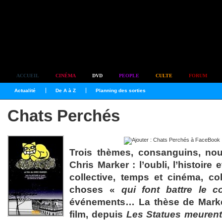
Simplement culte
ACCUEIL
CINÉMA
DVD
PEOPLE
CULTE
FORUM
Actualité
De A à Z
Planning des sorties
Chats Perchés
Trois thèmes, consanguins, nou
Chris Marker : l’oubli, l’histoire
collective, temps et cinéma, co
choses «
qui font battre le c
événements… La thèse de Marker
film, depuis
Les Statues meurent