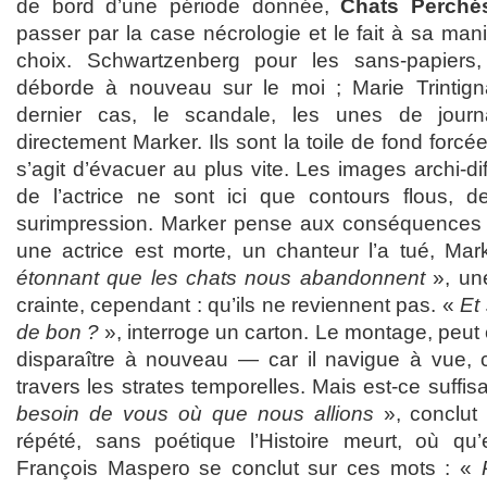
de bord d’une période donnée,
Chats Perché
passer par la case nécrologie et le fait à sa mani
choix. Schwartzenberg pour les sans-papiers,
déborde à nouveau sur le moi ; Marie Trintigna
dernier cas, le scandale, les unes de journ
directement Marker. Ils sont la toile de fond forcée
s’agit d’évacuer au plus vite. Les images archi-di
de l’actrice ne sont ici que contours flous, d
surimpression. Marker pense aux conséquences sur
une actrice est morte, un chanteur l’a tué, Mar
étonnant que les chats nous abandonnent
», une
crainte, cependant : qu’ils ne reviennent pas. «
Et 
de bon ?
», interroge un carton. Le montage, peut c
disparaître à nouveau — car il navigue à vue, c’
travers les strates temporelles. Mais est-ce suffis
besoin de vous où que nous allions
», conclut M
répété, sans poétique l’Histoire meurt, où qu’
François Maspero se conclut sur ces mots : «