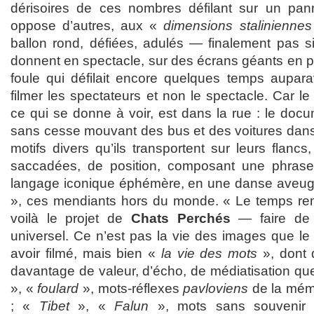
dérisoires de ces nombres défilant sur un pa
oppose d’autres, aux «
dimensions staliniennes
ballon rond, défiées, adulés — finalement pas si
donnent en spectacle, sur des écrans géants en p
foule qui défilait encore quelques temps aupara
filmer les spectateurs et non le spectacle. Car le
ce qui se donne à voir, est dans la rue : le docum
sans cesse mouvant des bus et des voitures dans 
motifs divers qu’ils transportent sur leurs flanc
saccadées, de position, composant une phras
langage iconique éphémère, en une danse aveug
», ces mendiants hors du monde. « Le temps rem
voilà le projet de
Chats Perchés
— faire de
universel. Ce n’est pas la vie des images que le
avoir filmé, mais bien «
la vie des mots
», dont 
davantage de valeur, d’écho, de médiatisation que
», «
foulard
», mots-réflexes
pavloviens
de la mémo
; «
Tibet
», «
Falun
», mots sans souvenir c