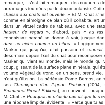
remarque, il s’est fait remarquer : des coupures 
aux images tournées par le documentariste. Cette fo
chasse aux chats est ouverte.
» Et M. Chat s’ins
comme en témoigne ce plan où il cohabite, art 
dans un virtuel cadre de tableau, avec une stat
hauteur de regard
», d’abord, puis «
au ras
connaissait perché se donne à voir, jusque dans
dans sa niche comme un hibou.
» Logiquement, 
Marker qui, jusqu’ici, était passeur et
zoomait
s
désormais depuis l’œil du chat pour recomposer s
Marker qui vient au monde, mais le monde qui v
coup, glissant de la surface plane minérale, qui ét
volume végétal du tronc, en un sens, prend vie. 
n’est qu’illusion. La bédéaste Pome Bernos, anim
ses
Chroniques d’un Pigeon Parisien
(2004, c
Emmanuel Proust Editions
), en convient : lorsq
M. Chat : «
Pourquoi ne m’as-tu pas dit que tu n’e
une réponse limpide, évidente : « Parce que tu as b