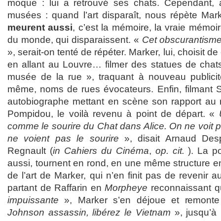
moque : lui a retrouvé ses chats. Cependant, 
musées : quand l’art disparaît, nous répète Ma
meurent aussi
, c’est la mémoire, la vraie mémoir
du monde, qui disparaissent. «
Cet obscurantisme
», serait-on tenté de répéter. Marker, lui, choisit d
en allant au Louvre… filmer des statues de chats
musée de la rue », traquant à nouveau publicit
même, noms de rues évocateurs. Enfin, filmant So
autobiographe mettant en scène son rapport au 
Pompidou, le voilà revenu à point de départ. «
comme le sourire du Chat dans Alice. On ne voit p
ne voient pas le sourire
», disait Arnaud Despl
Regnault (
in Cahiers du Cinéma
,
op. cit.
). La po
aussi, tournent en rond, en une même structure en
de l’art de Marker, qui n’en finit pas de revenir 
partant de Raffarin en
Morpheye
reconnaissant 
impuissante
», Marker s’en déjoue et remonte 
Johnson assassin, libérez le Vietnam
», jusqu’à