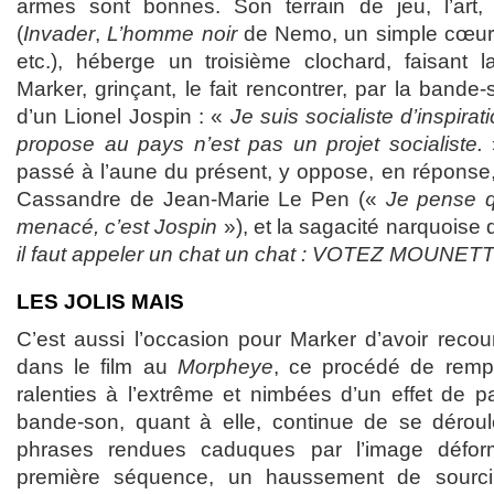
armes sont bonnes. Son terrain de jeu, l’art, 
(
Invader
,
L’homme noir
de Nemo, un simple cœur 
etc.), héberge un troisième clochard, faisan
Marker, grinçant, le fait rencontrer, par la bande-
d’un Lionel Jospin : «
Je suis socialiste d’inspirat
propose au pays n’est pas un projet socialiste.
passé à l’aune du présent, y oppose, en réponse, e
Cassandre de Jean-Marie Le Pen («
Je pense q
menacé, c’est Jospin
»), et la sagacité narquoise
il faut appeler un chat un chat : VOTEZ MOUNET
LES JOLIS MAIS
C’est aussi l’occasion pour Marker d’avoir recou
dans le film au
Morpheye
, ce procédé de rempl
ralenties à l’extrême et nimbées d’un effet de pa
bande-son, quant à elle, continue de se déroul
phrases rendues caduques par l’image déform
première séquence, un haussement de sourcil