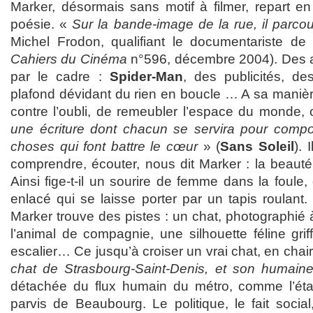
Marker, désormais sans motif à filmer, repart en
poésie. «
Sur la bande-image de la rue, il parcour
Michel Frodon, qualifiant le documentariste d
Cahiers du Cinéma
n°596, décembre 2004). Des a
par le cadre :
Spider-Man
, des publicités, d
plafond dévidant du rien en boucle … A sa manière
contre l’oubli, de remeubler l’espace du monde, o
une écriture dont chacun se servira pour compo
choses qui font battre le cœur
» (
Sans Soleil
). 
comprendre, écouter, nous dit Marker : la beauté, 
Ainsi fige-t-il un sourire de femme dans la foule,
enlacé qui se laisse porter par un tapis roulant.
Marker trouve des pistes : un chat, photographié 
l’animal de compagnie, une silhouette féline gri
escalier… Ce jusqu’à croiser un vrai chat, en chair
chat de Strasbourg-Saint-Denis, et son humain
détachée du flux humain du métro, comme l’éta
parvis de Beaubourg. Le politique, le fait socia