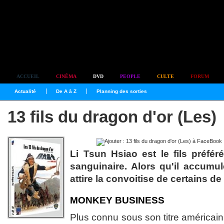
Simplement culte
ACCUEIL
CINÉMA
DVD
PEOPLE
CULTE
FORUM
Actualité
De A à Z
Planning des sorties
13 fils du dragon d'or (Les)
Li Tsun Hsiao est le fils préfér
sanguinaire. Alors qu'il accumule 
attire la convoitise de certains de
MONKEY BUSINESS
Plus connu sous son titre américai