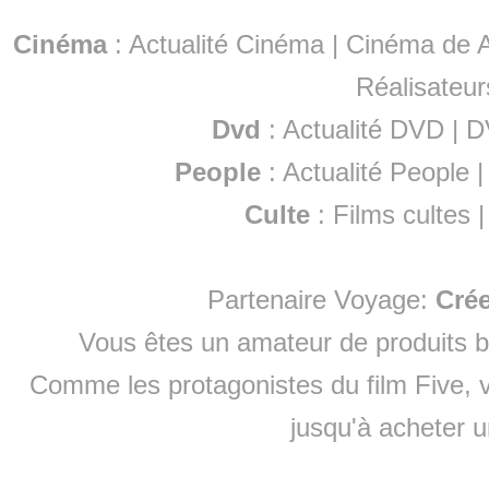
Cinéma
:
Actualité Cinéma
|
Cinéma de A
Réalisateur
Dvd
:
Actualité DVD
|
D
People
:
Actualité People
Culte
:
Films cultes
Partenaire Voyage:
Cré
Vous êtes un amateur de produits
b
Comme les protagonistes du film Five, v
jusqu'à
acheter 