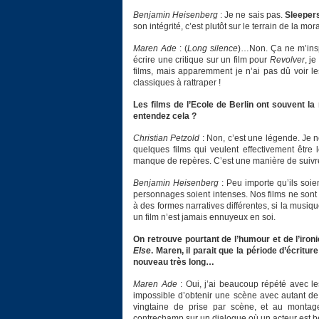
Benjamin Heisenberg
: Je ne sais pas.
Sleeper
son intégrité, c’est plutôt sur le terrain de la mor
Maren Ade
: (
Long silence
)…Non. Ça ne m’inspi
écrire une critique sur un film pour
Revolver
, j
films, mais apparemment je n’ai pas dû voir le
classiques à rattraper !
Les films de l’Ecole de Berlin ont souvent la
entendez cela ?
Christian Petzold
: Non, c’est une légende. Je n
quelques films qui veulent effectivement être 
manque de repères. C’est une manière de suiv
Benjamin Heisenberg
: Peu importe qu’ils soient
personnages soient intenses. Nos films ne sont p
à des formes narratives différentes, si la musi
un film n’est jamais ennuyeux en soi.
On retrouve pourtant de l’humour et de l’iron
Else
. Maren, il parait que la période d’écritu
nouveau très long…
Maren Ade
: Oui, j’ai beaucoup répété avec les
impossible d’obtenir une scène avec autant de 
vingtaine de prise par scène, et au montag
contrechamp sur un dialogue où un acteur est b