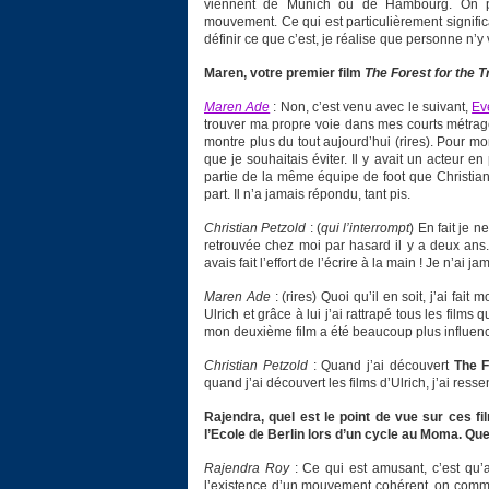
viennent de Munich ou de Hambourg. On pou
mouvement. Ce qui est particulièrement significa
définir ce que c’est, je réalise que personne n’y
Maren, votre premier film
The Forest for the 
Maren Ade
: Non, c’est venu avec le suivant,
Ev
trouver ma propre voie dans mes courts métrages
montre plus du tout aujourd’hui (rires). Pour mo
que je souhaitais éviter. Il y avait un acteur en 
partie de la même équipe de foot que Christian
part. Il n’a jamais répondu, tant pis.
Christian Petzold
: (
qui l’interrompt
) En fait je n
retrouvée chez moi par hasard il y a deux ans. D
avais fait l’effort de l’écrire à la main ! Je n’ai 
Maren Ade
: (rires) Quoi qu’il en soit, j’ai fa
Ulrich et grâce à lui j’ai rattrapé tous les fil
mon deuxième film a été beaucoup plus influencé
Christian Petzold
: Quand j’ai découvert
The F
quand j’ai découvert les films d’Ulrich, j’ai resse
Rajendra, quel est le point de vue sur ces f
l’Ecole de Berlin lors d’un cycle au Moma. Que
Rajendra Roy
: Ce qui est amusant, c’est qu’
l’existence d’un mouvement cohérent, on commen