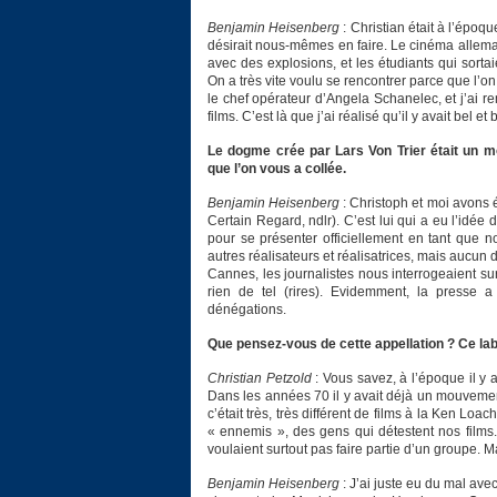
Benjamin Heisenberg
: Christian était à l’époqu
désirait nous-mêmes en faire. Le cinéma alleman
avec des explosions, et les étudiants qui sorta
On a très vite voulu se rencontrer parce que l’o
le chef opérateur d’Angela Schanelec, et j’ai re
films. C’est là que j’ai réalisé qu’il y avait bel e
Le dogme crée par Lars Von Trier était un mo
que l’on vous a collée.
Benjamin Heisenberg
: Christoph et moi avons 
Certain Regard, ndlr). C’est lui qui a eu l’idé
pour se présenter officiellement en tant que
autres réalisateurs et réalisatrices, mais aucun 
Cannes, les journalistes nous interrogeaient su
rien de tel (rires). Evidemment, la presse
dénégations.
Que pensez-vous de cette appellation ? Ce label
Christian Petzold
: Vous savez, à l’époque il y
Dans les années 70 il y avait déjà un mouvement 
c’était très, très différent de films à la Ken L
« ennemis », des gens qui détestent nos films.
voulaient surtout pas faire partie d’un groupe. Mai
Benjamin Heisenberg
: J’ai juste eu du mal avec