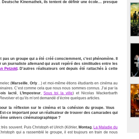
 Deutsche Kinemathek, ils tentent de définir une école… presque
est pas un groupe qui a été créé consciemment, c’est phénomène. Il
 un journaliste allemand qui avait repéré des similitudes entre les
an Petzold
. D'autres réalisateurs ont depuis été rattachés à cette
nelec (
Marseille
,
Orly
…) et moi-même étions étudiants en cinéma au
naires. C’est comme cela que nous nous sommes connus. J’ai par la
ois lacté
,
L’Imposteur
,
Sous toi la ville
) et Nicolas Wackerbarth
Revolver
et qu’ils m’ont demandé d’écrire quelques articles.
pour la réflexion sur le cinéma et la cohésion du groupe. Vous
 Est-ce important pour un réalisateur de trouver des camarades qui
 même univers cinématographique ?
t très souvent. Puis Christoph et Ulrich (Köhler,
Montag
,
La Maladie du
 Christoph qui a rassemblé le groupe, il est toujours en train de nous