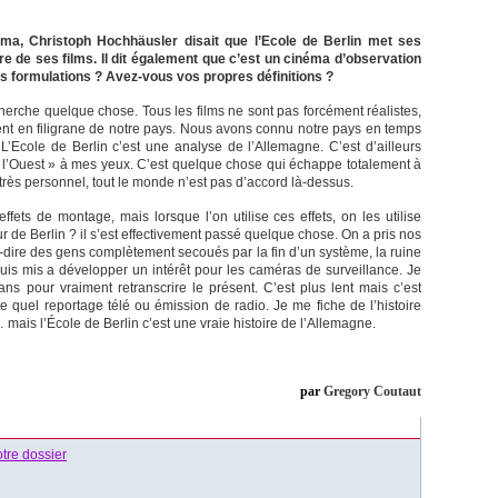
a, Christoph Hochhäusler disait que l’Ecole de Berlin met ses
re de ses films. Il dit également que c’est un cinéma d’observation
s formulations ? Avez-vous vos propres définitions ?
herche quelque chose. Tous les films ne sont pas forcément réalistes,
lent en filigrane de notre pays. Nous avons connu notre pays en temps
 L’Ecole de Berlin c’est une analyse de l’Allemagne. C’est d’ailleurs
l’Ouest » à mes yeux. C’est quelque chose qui échappe totalement à
 très personnel, tout le monde n’est pas d’accord là-dessus.
fets de montage, mais lorsque l’on utilise ces effets, on les utilise
r de Berlin ? il s’est effectivement passé quelque chose. On a pris nos
à-dire des gens complètement secoués par la fin d’un système, la ruine
uis mis a développer un intérêt pour les caméras de surveillance. Je
ns pour vraiment retranscrire le présent. C’est plus lent mais c’est
e quel reportage télé ou émission de radio. Je me fiche de l’histoire
mais l’École de Berlin c’est une vraie histoire de l’Allemagne.
par
Gregory Coutaut
otre dossier