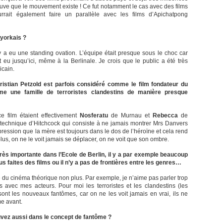
reuve que le mouvement existe ! Ce fut notamment le cas avec des films
ait également faire un parallèle avec les films d’Apichatpong
 yorkais ?
l y a eu une standing ovation. L’équipe était presque sous le choc car
ent eu jusqu’ici, même à la Berlinale. Je crois que le public a été très
icain.
istian Petzold est parfois considéré comme le film fondateur du
me une famille de terroristes clandestins de manière presque
 film étaient effectivement
Nosferatu
de Murnau et
Rebecca
de
 technique d’Hitchcock qui consiste à ne jamais montrer Mrs Danvers
pression que la mère est toujours dans le dos de l’héroïne et cela rend
us, on ne le voit jamais se déplacer, on ne voit que son ombre.
rès importante dans l’Ecole de Berlin, il y a par exemple beaucoup
s faites des films ou il n’y a pas de frontières entre les genres…
e du cinéma théorique non plus. Par exemple, je n’aime pas parler trop
avec mes acteurs. Pour moi les terroristes et les clandestins (les
sont les nouveaux fantômes, car on ne les voit jamais en vrai, ils ne
me avant.
vez aussi dans le concept de fantôme ?