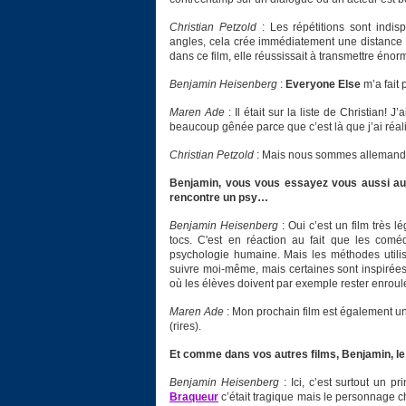
Christian Petzold
: Les répétitions sont indi
angles, cela crée immédiatement une distance av
dans ce film, elle réussissait à transmettre éno
Benjamin Heisenberg
:
Everyone Else
m’a fait
Maren Ade
: Il était sur la liste de Christian! J
beaucoup gênée parce que c’est là que j’ai réal
Christian Petzold
: Mais nous sommes allemands, 
Benjamin, vous vous essayez vous aussi au
rencontre un psy…
Benjamin Heisenberg
: Oui c’est un film très l
tocs. C'est en réaction au fait que les comé
psychologie humaine. Mais les méthodes utilisé
suivre moi-même, mais certaines sont inspirée
où les élèves doivent par exemple rester enroul
Maren Ade
: Mon prochain film est également un
(rires).
Et comme dans vos autres films, Benjamin, l
Benjamin Heisenberg
: Ici, c’est surtout un 
Braqueur
c’était tragique mais le personnage c