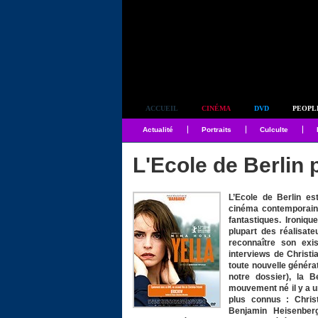
Simplement culte
ACCUEIL
CINÉMA
DVD
PEOPL
Actualité
Portraits
Culculte
L'Ecole de Berlin p
L’Ecole de Berlin e
cinéma contemporain, 
fantastiques. Ironiq
plupart des réalisat
reconnaître son exis
interviews de Christi
toute nouvelle généra
notre dossier), la 
mouvement né il y a u
plus connus : Christ
Benjamin Heisenber