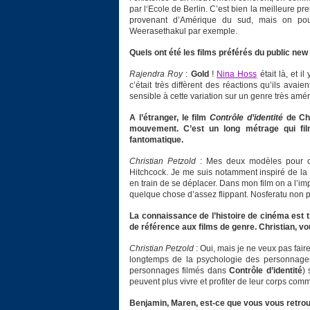
par l‘Ecole de Berlin. C’est bien la meilleure p
provenant d’Amérique du sud, mais on pourr
Weerasethakul par exemple.
Quels ont été les films préférés du public new
Rajendra Roy
:
Gold
!
Nina Hoss
était là, et i
c’était très diffèrent des réactions qu’ils avai
sensible à cette variation sur un genre très amér
A l’étranger, le film
Contrôle d’identité
de Chr
mouvement. C’est un long métrage qui fil
fantomatique.
Christian Petzold
: Mes deux modèles pour ce
Hitchcock. Je me suis notamment inspiré de la
en train de se déplacer. Dans mon film on a l’im
quelque chose d’assez flippant. Nosferatu non pl
La connaissance de l’histoire de cinéma est t
de référence aux films de genre. Christian, vou
Christian Petzold
: Oui, mais je ne veux pas fair
longtemps de la psychologie des personnages 
personnages filmés dans
Contrôle d’identité
) 
peuvent plus vivre et profiter de leur corps com
Benjamin, Maren, est-ce que vous vous retrou