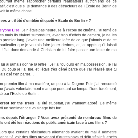
rrait même rapprocher certains réalisateurs autrichiens de ce
tif, c’est que si je demande à des détracteurs de l’Ecole de Berlin de
 voit la même chose.
Trees
a-t-il été d’emblée étiqueté « Ecole de Berlin » ?
eryone Else
. Je n’étais pas heureuse à l’école de cinéma, j'ai tenté de
 mais ils étaient surproduits, avec trop d’effets de camera, je ne les
n premier long, j’avais une meilleure idée de ce que j’aimais et de ce
particulier que je voulais faire jouer dedans, et j’ai appris qu’il faisait
 ! J’ai donc demandé à Christian de lui faire passer une lettre de ma
e lui ai jamais donné la lettre ! Je l’ai toujours en ma possession, je l’ai
u coup je l’ai lue, et j’étais très gêné parce que j’ai réalisé que tu
jamais osé t’en parler…
it mon premier film à ma manière, un peu à la Dogme. Puis j’ai rencontré
ms que j’avais volontairement manqué pendant ce temps. Donc forcément,
 par l’Ecole de Berlin.
orest for the Trees
j’ai été stupéfait, j’ai vraiment adoré. De même
nti un sentiment de voisinage très fort.
ilms depuis l’étranger ? Vous avez présenté de nombreux films de
ls ont été les réactions du public américain face à ces films ?
alors que certains réalisateurs allemands avaient du mal à admettre
çait à voir des films provenant d’autres pays et déjà très influencés