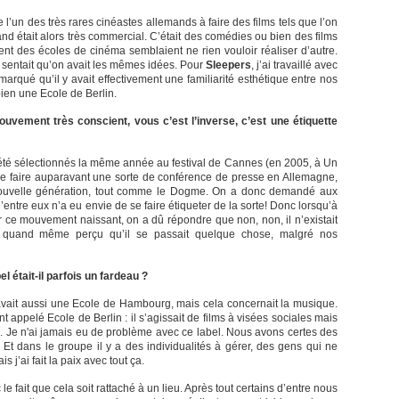
e l’un des très rares cinéastes allemands à faire des films tels que l’on
d était alors très commercial. C’était des comédies ou bien des films
ient des écoles de cinéma semblaient ne rien vouloir réaliser d’autre.
n sentait qu’on avait les mêmes idées. Pour
Sleepers
, j’ai travaillé avec
marqué qu’il y avait effectivement une familiarité esthétique entre nos
t bien une Ecole de Berlin.
uvement très conscient, vous c’est l’inverse, c’est une étiquette
été sélectionnés la même année au festival de Cannes (en 2005, à Un
e de faire auparavant une sorte de conférence de presse en Allemagne,
 nouvelle génération, tout comme le Dogme. On a donc demandé aux
d’entre eux n’a eu envie de se faire étiqueter de la sorte! Donc lorsqu’à
r ce mouvement naissant, on a dû répondre que non, non, il n’existait
 a quand même perçu qu’il se passait quelque chose, malgré nos
 était-il parfois un fardeau ?
 avait aussi une Ecole de Hambourg, mais cela concernait la musique.
appelé Ecole de Berlin : il s’agissait de films à visées sociales mais
oach. Je n'ai jamais eu de problème avec ce label. Nous avons certes des
 Et dans le groupe il y a des individualités à gérer, des gens qui ne
s j’ai fait la paix avec tout ça.
 le fait que cela soit rattaché à un lieu. Après tout certains d’entre nous