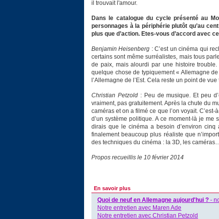
il trouvait l'amour.
Dans le catalogue du cycle présenté au Mom
personnages à la périphérie plutôt qu’au cent
plus que d’action. Etes-vous d’accord avec ce
Benjamin Heisenberg
: C’est un cinéma qui rec
certains sont même surréalistes, mais tous par
de paix, mais alourdi par une histoire trouble.
quelque chose de typiquement « Allemagne de 
l’Allemagne de l’Est. Cela reste un point de vue
Christian Petzold
: Peu de musique. Et peu d’ef
vraiment, pas gratuitement. Après la chute du mu
caméras et on a filmé ce que l’on voyait. C’est-
d’un système politique. A ce moment-là je me s
dirais que le cinéma a besoin d’environ cinq a
finalement beaucoup plus réaliste que n’import
des techniques du cinéma : la 3D, les caméras… 
Propos recueillis le 10 février 2014
En savoir plus
Quoi de neuf en Allemagne aujourd'hui ?
- n
Notre entretien avec Maren Ade
Notre entretien avec Christian Petzold