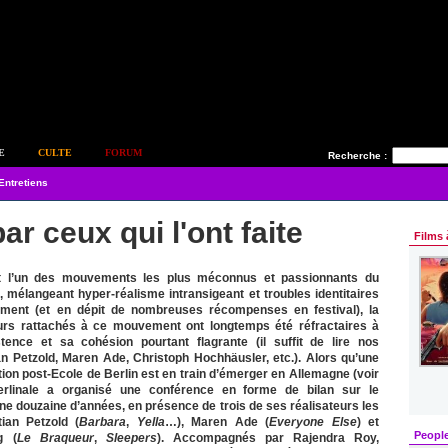
E
CULTE
FORUM
Recherche :
Entretiens
ar ceux qui l'ont faite
Films 
st l’un des mouvements les plus méconnus et passionnants du
mélangeant hyper-réalisme intransigeant et troubles identitaires
uement (et en dépit de nombreuses récompenses en festival), la
eurs rattachés à ce mouvement ont longtemps été réfractaires à
tence et sa cohésion pourtant flagrante (il suffit de lire nos
an Petzold, Maren Ade, Christoph Hochhäusler, etc.). Alors qu’une
tion post-Ecole de Berlin est en train d’émerger en Allemagne (voir
Berlinale a organisé une conférence en forme de bilan sur le
ne douzaine d’années, en présence de trois de ses réalisateurs les
ian Petzold (
Barbara
,
Yella
…), Maren Ade (
Everyone Else
) et
Peopl
g (
Le Braqueur
,
Sleepers
). Accompagnés par Rajendra Roy,