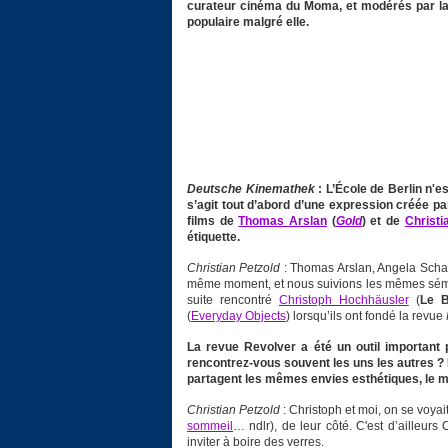
curateur cinéma du Moma, et modérés par la
populaire malgré elle.
Deutsche Kinemathek
: L’École de Berlin n'
s’agit tout d’abord d’une expression créée par
films de
Thomas Arslan
(
Gold
) et de
Christi
étiquette.
Christian Petzold
: Thomas Arslan, Angela Scha
même moment, et nous suivions les mêmes sémi
suite rencontré
Christoph Hochhäusler
(
Le B
(
Everyday Objects
) lorsqu’ils ont fondé la revue
La revue Revolver a été un outil important 
rencontrez-vous souvent les uns les autres ?
partagent les mêmes envies esthétiques, le
Christian Petzold
: Christoph et moi, on se voyai
sommeil
… ndlr), de leur côté. C'est d’ailleurs
inviter à boire des verres.