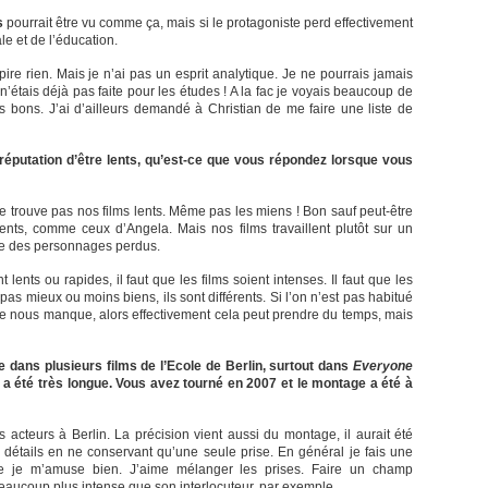
s
pourrait être vu comme ça, mais si le protagoniste perd effectivement
ale et de l’éducation.
re rien. Mais je n’ai pas un esprit analytique. Je ne pourrais jamais
e n’étais déjà pas faite pour les études ! A la fac je voyais beaucoup de
s bons. J’ai d’ailleurs demandé à Christian de me faire une liste de
 réputation d’être lents, qu’est-ce que vous répondez lorsque vous
e trouve pas nos films lents. Même pas les miens ! Bon sauf peut-être
lents, comme ceux d’Angela. Mais nos films travaillent plutôt sur un
re des personnages perdus.
 lents ou rapides, il faut que les films soient intenses. Il faut que les
as mieux ou moins biens, ils sont différents. Si l’on n’est pas habitué
que nous manque, alors effectivement cela peut prendre du temps, mais
ie dans plusieurs films de l’Ecole de Berlin, surtout dans
Everyone
re a été très longue. Vous avez tourné en 2007 et le montage a été à
 acteurs à Berlin. La précision vient aussi du montage, il aurait été
détails en ne conservant qu’une seule prise. En général je fais une
e je m’amuse bien. J’aime mélanger les prises. Faire un champ
eaucoup plus intense que son interlocuteur, par exemple.