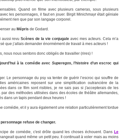
spensables. Quand on filme avec plusieurs cameras, sous plusieurs
ec les personnages, il faut en jouer. Birgit Minichmayr était géniale
rmément rien que par son langage corporel.
 penser au
Mépris
de Godard.
’ai aussi revu
Scènes de la vie conjugale
avec mes acteurs. Cela m’a
isé que j’allais demander énormément de travail à mes acteurs !
nous nous sentons donc obligés de travailler (rires) !
jourd’hui à la comédie avec
Superegos
, l’histoire d’un escroc qui
éger. Le personnage du psy va tenter de guérir l’escroc qui souffre de
dies américaines reposent sur une simplification outrancière de la
es dans ce film sont risibles, je ne sais pas si j'accepterais de les
s par des méthodes utilisées dans des écoles de théâtre allemandes,
és dans un tapis pendant deux heures !
e comédie, et il y aura également une relation particulièrement tordue
e personnage refuse de changer.
principe de comédie, c'est drôle quand les choses échouent. Dans
Le
hangeait quand même un petit peu. Il continuait à voler mais au moins