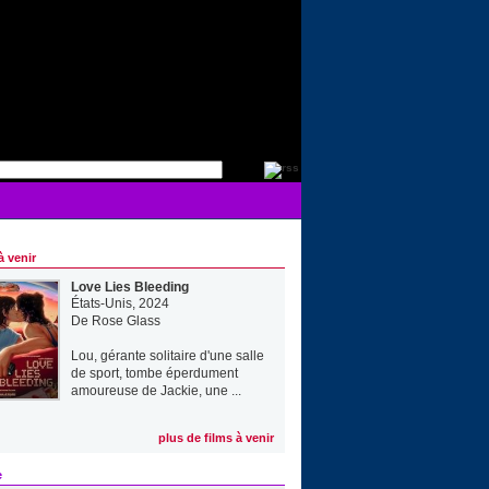
à venir
Love Lies Bleeding
États-Unis, 2024
De
Rose Glass
Lou, gérante solitaire d'une salle
de sport, tombe éperdument
amoureuse de Jackie, une ...
plus de films à venir
e