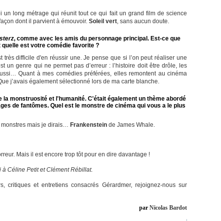
 un long métrage qui réunit tout ce qui fait un grand film de science
a façon dont il parvient à émouvoir.
Soleil vert
, sans aucun doute.
sterz
, comme avec les amis du personnage principal. Est-ce que
 quelle est votre comédie favorite ?
t très difficile d'en réussir une. Je pense que si l’on peut réaliser une
st un genre qui ne permet pas d’erreur : l’histoire doit être drôle, les
 aussi… Quant à mes comédies préférées, elles remontent au cinéma
 Que j’avais également sélectionné lors de ma carte blanche.
re la monstruosité et l'humanité. C'était également un thème abordé
ges de fantômes. Quel est le monstre de cinéma qui vous a le plus
e monstres mais je dirais…
Frankenstein
de James Whale.
rreur. Mais il est encore trop tôt pour en dire davantage !
 à Céline Petit et Clément Rébillat.
, critiques et entretiens consacrés Gérardmer, rejoignez-nous sur
par
Nicolas Bardot