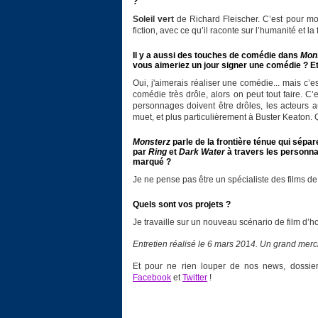
?
Soleil vert
de Richard Fleischer. C’est pour moi
fiction, avec ce qu’il raconte sur l’humanité et l
Il y a aussi des touches de comédie dans
Mon
vous aimeriez un jour signer une comédie ? Et
Oui, j'aimerais réaliser une comédie... mais c’es
comédie très drôle, alors on peut tout faire. C’e
personnages doivent être drôles, les acteurs
muet, et plus particulièrement à Buster Keaton.
Monsterz
parle de la frontière ténue qui sépa
par
Ring
et
Dark Water
à travers les personna
marqué ?
Je ne pense pas être un spécialiste des films d
Quels sont vos projets ?
Je travaille sur un nouveau scénario de film d’ho
Entretien réalisé le 6 mars 2014. Un grand merci
Et pour ne rien louper de nos news, dossiers
Facebook
et
Twitter
!