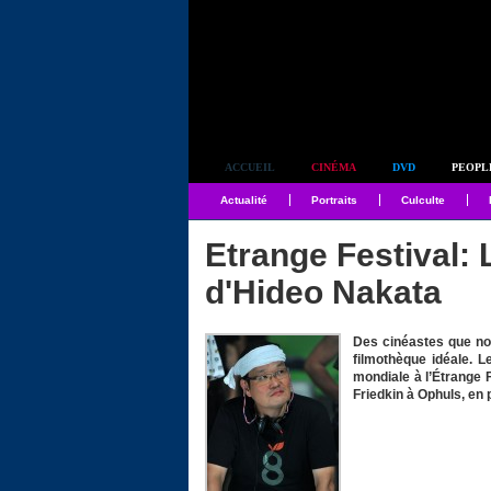
Simplement culte
ACCUEIL
CINÉMA
DVD
PEOPL
Actualité
Portraits
Culculte
Etrange Festival: 
d'Hideo Nakata
Des cinéastes que nou
filmothèque idéale. 
mondiale à l’Étrange F
Friedkin à Ophuls, en 