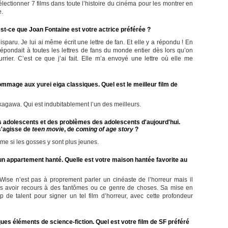
électionner 7 films dans toute l’histoire du cinéma pour les montrer en
e.
 est-ce que Joan Fontaine est votre actrice préférée ?
sparu. Je lui ai même écrit une lettre de fan. Et elle y a répondu ! En
le répondait à toutes les lettres de fans du monde entier dès lors qu’on
rier. C’est ce que j’ai fait. Elle m’a envoyé une lettre où elle me
ommage aux yurei eiga classiques. Quel est le meilleur film de
gawa. Qui est indubitablement l’un des meilleurs.
s adolescents et des problèmes des adolescents d'aujourd'hui.
 s'agisse de
teen movie
, de
coming of age story
?
me si les gosses y sont plus jeunes.
'un appartement hanté. Quelle est votre maison hantée favorite au
ise n’est pas à proprement parler un cinéaste de l’horreur mais il
ans avoir recours à des fantômes ou ce genre de choses. Sa mise en
p de talent pour signer un tel film d’horreur, avec cette profondeur
ques éléments de science-fiction. Quel est votre film de SF préféré