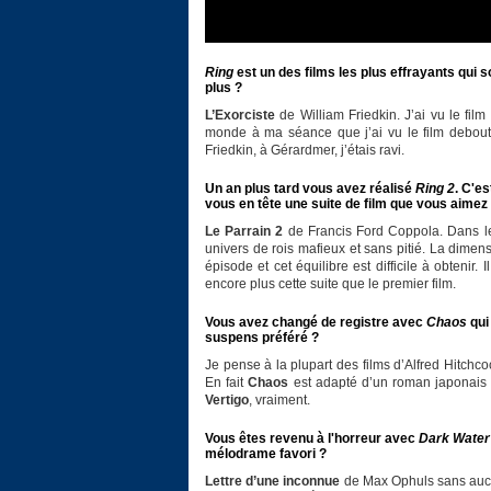
Ring
est un des films les plus effrayants qui so
plus ?
L’Exorciste
de William Friedkin. J’ai vu le film
monde à ma séance que j’ai vu le film debout !
Friedkin, à Gérardmer, j’étais ravi.
Un an plus tard vous avez réalisé
Ring 2
. C'e
vous en tête une suite de film que vous aimez
Le Parrain 2
de Francis Ford Coppola. Dans le p
univers de rois mafieux et sans pitié. La dime
épisode et cet équilibre est difficile à obtenir.
encore plus cette suite que le premier film.
Vous avez changé de registre avec
Chaos
qui 
suspens préféré ?
Je pense à la plupart des films d’Alfred Hitch
En fait
Chaos
est adapté d’un roman japonais 
Vertigo
, vraiment.
Vous êtes revenu à l'horreur avec
Dark Water
mélodrame favori ?
Lettre d’une inconnue
de Max Ophuls sans aucun