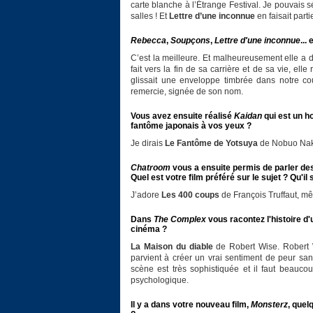
carte blanche à l’Étrange Festival. Je pouvais s
salles ! Et
Lettre d’une inconnue
en faisait parti
Rebecca
,
Soupçons
,
Lettre d'une inconnue
...
C’est la meilleure. Et malheureusement elle a di
fait vers la fin de sa carrière et de sa vie, el
glissait une enveloppe timbrée dans notre cour
remercie, signée de son nom.
Vous avez ensuite réalisé
Kaidan
qui est un h
fantôme japonais à vos yeux ?
Je dirais
Le Fantôme de Yotsuya
de Nobuo Naka
Chatroom
vous a ensuite permis de parler de
Quel est votre film préféré sur le sujet ? Qu'il
J’adore
Les 400 coups
de François Truffaut, mê
Dans
The Complex
vous racontez l'histoire d
cinéma ?
La Maison du diable
de Robert Wise. Robert W
parvient à créer un vrai sentiment de peur s
scène est très sophistiquée et il faut beaucou
psychologique.
Il y a dans votre nouveau film,
Monsterz
, quel