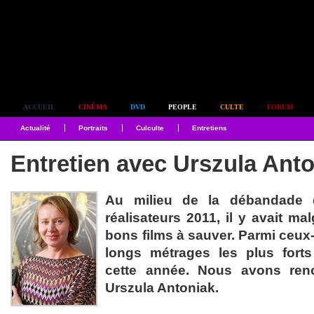
Simplement culte
ACCUEIL
CINÉMA
DVD
PEOPLE
CULTE
FORUM
Actualité
Portraits
Culculte
Entretiens
Entretien avec Urszula Ant
Au milieu de la débandade 
réalisateurs 2011, il y avait ma
bons films à sauver. Parmi ceux-
longs métrages les plus fort
cette année. Nous avons renco
Urszula Antoniak.