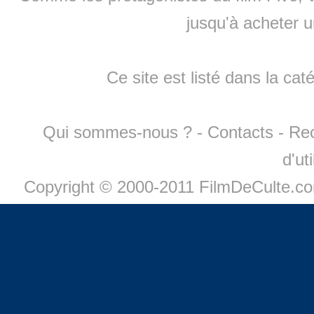
jusqu'à
acheter 
Ce site est listé dans la cat
Qui sommes-nous ?
-
Contacts
-
Re
d'ut
Copyright © 2000-2011 FilmDeCulte.c