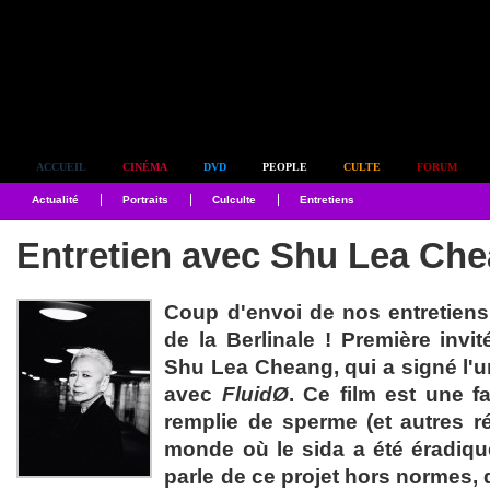
Simplement culte
ACCUEIL
CINÉMA
DVD
PEOPLE
CULTE
FORUM
Actualité
Portraits
Culculte
Entretiens
Entretien avec Shu Lea Ch
Coup d'envoi de nos entretiens
de la Berlinale ! Première invité
Shu Lea Cheang, qui a signé l'u
avec
FluidØ
. Ce film est une f
remplie de sperme (et autres r
monde où le sida a été éradiqué
parle de ce projet hors normes, 