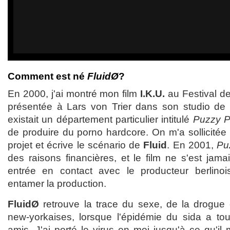
Comment est né
FluidØ
?
En 2000, j'ai montré mon film
I.K.U.
au Festival d
présentée à Lars von Trier dans son studio de Z
existait un département particulier intitulé
Puzzy 
de produire du porno hardcore. On m'a sollicitée
projet et écrive le scénario de
Fluid
. En 2001,
Pu
des raisons financières, et le film ne s'est jamai
entrée en contact avec le producteur berlino
entamer la production.
FluidØ
retrouve la trace du sexe, de la drogue
new-yorkaises, lorsque l'épidémie du sida a 
amis. J'ai porté le virus en moi jusqu'à ce qu'i