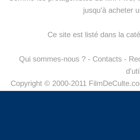
jusqu'à
acheter 
Ce site est listé dans la cat
Qui sommes-nous ?
-
Contacts
-
Re
d'ut
Copyright © 2000-2011 FilmDeCulte.c