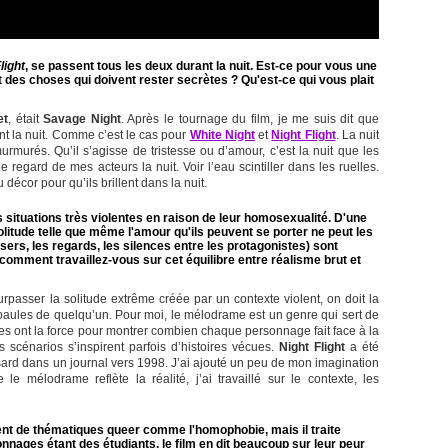
light
, se passent tous les deux durant la nuit. Est-ce pour vous une
 des choses qui doivent rester secrètes ? Qu'est-ce qui vous plait
et
, était
Savage Night
. Après le tournage du film, je me suis dit que
lent la nuit. Comme c’est le cas pour
White Night
et
Night Flight
. La nuit
murés. Qu’il s’agisse de tristesse ou d’amour, c’est la nuit que les
 regard de mes acteurs la nuit. Voir l’eau scintiller dans les ruelles.
décor pour qu’ils brillent dans la nuit.
 situations très violentes en raison de leur homosexualité. D'une
litude telle que même l'amour qu'ils peuvent se porter ne peut les
isers, les regards, les silences entre les protagonistes) sont
omment travaillez-vous sur cet équilibre entre réalisme brut et
surpasser la solitude extrême créée par un contexte violent, on doit la
 épaules de quelqu’un. Pour moi, le mélodrame est un genre qui sert de
es ont la force pour montrer combien chaque personnage fait face à la
s scénarios s’inspirent parfois d’histoires vécues.
Night Flight
a été
hasard dans un journal vers 1998. J’ai ajouté un peu de mon imagination
 le mélodrame reflète la réalité, j’ai travaillé sur le contexte, les
ent de thématiques queer comme l'homophobie, mais il traite
nnages étant des étudiants, le film en dit beaucoup sur leur peur