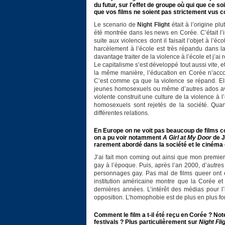
du futur, sur l'effet de groupe où qui que ce so
que vos films ne soient pas strictement vus 
Le scenario de
Night Flight
était à l’origine pl
été montrée dans les news en Corée. C’était l’
suite aux violences dont il faisait l’objet à l’
harcèlement à l’école est très répandu dans la 
davantage traiter de la violence à l’école et j’
Le capitalisme s’est développé tout aussi vite, e
la même manière, l’éducation en Corée n’acco
C’est comme ça que la violence se répand. Ell
jeunes homosexuels ou même d’autres ados avec 
violente construit une culture de la violence à 
homosexuels sont rejetés de la société. Quan
différentes relations.
En Europe on ne voit pas beaucoup de films co
on a pu voir notamment
A Girl at My Door
de J
rarement abordé dans la société et le cinéma
J’ai fait mon coming out ainsi que mon premier
gay à l’époque. Puis, après l’an 2000, d’autres 
personnages gay. Pas mal de films queer ont ét
institution américaine montre que la Corée et
dernières années. L’intérêt des médias pour l’
opposition. L’homophobie est de plus en plus for
Comment le film a t-il été reçu en Corée ? Not
festivals ? Plus particulièrement sur
Night Fli