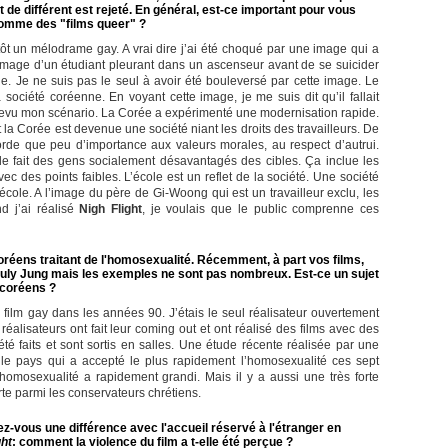
it de différent est rejeté. En général, est-ce important pour vous
comme des "films queer" ?
utôt un mélodrame gay. A vrai dire j’ai été choqué par une image qui a
image d’un étudiant pleurant dans un ascenseur avant de se suicider
école. Je ne suis pas le seul à avoir été bouleversé par cette image. Le
société coréenne. En voyant cette image, je me suis dit qu’il fallait
ai revu mon scénario. La Corée a expérimenté une modernisation rapide.
t la Corée est devenue une société niant les droits des travailleurs. De
rde que peu d’importance aux valeurs morales, au respect d’autrui.
e fait des gens socialement désavantagés des cibles. Ça inclue les
des points faibles. L’école est un reflet de la société. Une société
l’école. A l’image du père de Gi-Woong qui est un travailleur exclu, les
d j’ai réalisé
Nigh Flight
, je voulais que le public comprenne ces
réens traitant de l'homosexualité. Récemment, à part vos films,
uly Jung mais les exemples ne sont pas nombreux. Est-ce un sujet
 coréens ?
 film gay dans les années 90. J’étais le seul réalisateur ouvertement
réalisateurs ont fait leur coming out et ont réalisé des films avec des
é faits et sont sortis en salles. Une étude récente réalisée par une
 le pays qui a accepté le plus rapidement l’homosexualité ces sept
homosexualité a rapidement grandi. Mais il y a aussi une très forte
te parmi les conservateurs chrétiens.
ez-vous une différence avec l'accueil réservé à l'étranger en
ght
: comment la violence du film a t-elle été perçue ?