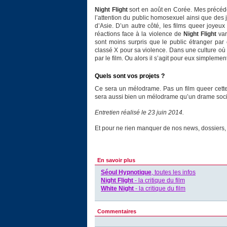
Night Flight
sort en août en Corée. Mes précéden
l’attention du public homosexuel ainsi que des
d’Asie. D’un autre côté, les films queer joyeu
réactions face à la violence de
Night Flight
var
sont moins surpris que le public étranger par 
classé X pour sa violence. Dans une culture où i
par le film. Ou alors il s’agit pour eux simplemen
Quels sont vos projets ?
Ce sera un mélodrame. Pas un film queer cette 
sera aussi bien un mélodrame qu’un drame soci
Entretien réalisé le 23 juin 2014.
Et pour ne rien manquer de nos news, dossiers, c
En savoir plus
Séoul Hypnotique
, toutes les infos
Night Flight
- la critique du film
White Night
- la critique du film
Commentaires