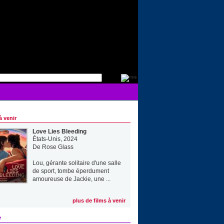
à venir
Love Lies Bleeding
États-Unis, 2024
De
Rose Glass
Lou, gérante solitaire d'une salle
de sport, tombe éperdument
amoureuse de Jackie, une ...
plus de films à venir
e