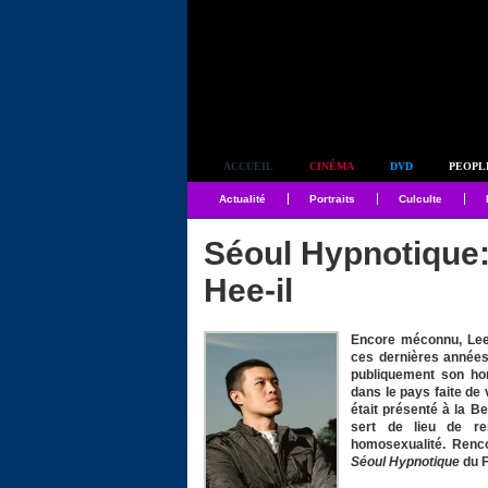
Simplement culte
ACCUEIL
CINÉMA
DVD
PEOPL
Actualité
Portraits
Culculte
Séoul Hypnotique:
Hee-il
Encore méconnu, Lees
ces dernières années.
publiquement son hom
dans le pays faite de 
était présenté à la B
sert de lieu de r
homosexualité. Renco
Séoul Hypnotique
du 