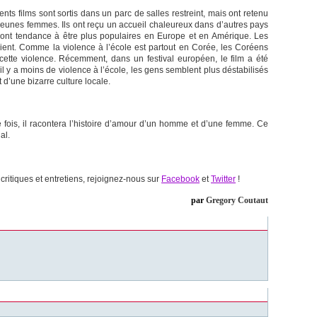
ts films sont sortis dans un parc de salles restreint, mais ont retenu
 jeunes femmes. Ils ont reçu un accueil chaleureux dans d’autres pays
x ont tendance à être plus populaires en Europe et en Amérique. Les
ient. Comme la violence à l’école est partout en Corée, les Coréens
cette violence. Récemment, dans un festival européen, le film a été
l y a moins de violence à l’école, les gens semblent plus déstabilisés
t d’une bizarre culture locale.
fois, il racontera l’histoire d’amour d’un homme et d’une femme. Ce
al.
ritiques et entretiens, rejoignez-nous sur
Facebook
et
Twitter
!
par
Gregory Coutaut