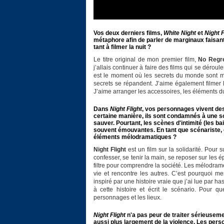
Vos deux derniers films,
White Night
et
Night F
métaphore afin de parler de marginaux faisant
tant à filmer la nuit ?
Le titre original de mon premier film,
No Regr
j’allais continuer à faire des films qui se dérou
est le moment où les secrets du monde sont mur
secrets se répandent. J’aime également filmer le
J’aime arranger les accessoires, les éléments du 
Dans
Night Flight
, vos personnages vivent des
certaine manière, ils sont condamnés à une so
sauver. Pourtant, les scènes d'intimité (les ba
souvent émouvantes. En tant que scénariste, c
éléments mélodramatiques ?
Night Flight
est un film sur la solidarité. Pour 
confesser, se tenir la main, se reposer sur les
filtre pour comprendre la société. Les mélodram
vie et rencontre les autres. C’est pourquoi me
inspiré par une histoire vraie que j’ai lue par 
à cette histoire et écrit le scénario. Pour que
personnages et les lieux.
Night Flight
n'a pas peur de traiter sérieusem
aussi plus largement de la violence. Les perso