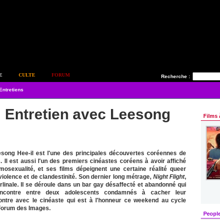
E
CULTE
FORUM
Recherche :
Entretiens
 Entretien avec Leesong
Films 
ong Hee-il est l'une des principales découvertes coréennes de
 Il est aussi l'un des premiers cinéastes coréens à avoir affiché
osexualité, et ses films dépeignent une certaine réalité queer
violence et de clandestinité. Son dernier long métrage,
Night Flight
,
erlinale. Il se déroule dans un bar gay désaffecté et abandonné qui
encontre entre deux adolescents condamnés à cacher leur
ntre avec le cinéaste qui est à l'honneur ce weekend au cycle
Forum des Images.
Peopl