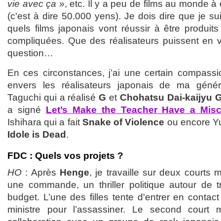
vie avec ça
», etc. Il y a peu de films au monde à 
(c'est à dire 50.000 yens). Je dois dire que je su
quels films japonais vont réussir à être produit
compliquées. Que des réalisateurs puissent en vi
question…
En ces circonstances, j’ai une certain compass
envers les réalisateurs japonais de ma géné
Taguchi qui a réalisé
G
et
Chohatsu Dai-kaijyu 
a signé
Let’s Make the Teacher Have a Misc
Ishihara qui a fait
Snake of Violence
ou encore Yuk
Idole is Dead
.
FDC : Quels vos projets ?
HO
: Après
Henge
, je travaille sur deux courts
une commande, un thriller politique autour de troi
budget. L’une des filles tente d'entrer en contact
ministre pour l’assassiner. Le second court 