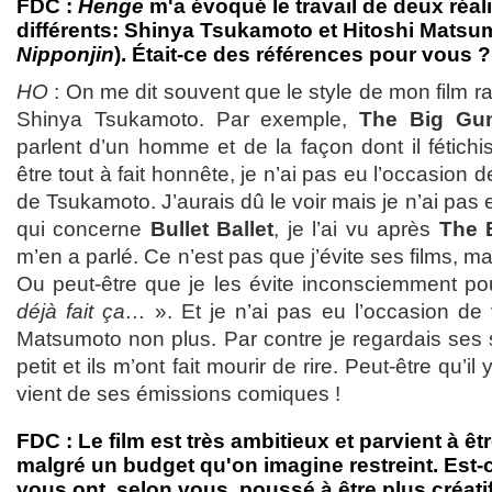
FDC :
Henge
m'a évoqué le travail de deux réal
différents: Shinya Tsukamoto et Hitoshi Matsum
Nipponjin
). Était-ce des références pour vous ?
HO
: On me dit souvent que le style de mon film ra
Shinya Tsukamoto. Par exemple,
The Big Gu
parlent d’un homme et de la façon dont il fétich
être tout à fait honnête, je n’ai pas eu l’occasion 
de Tsukamoto. J’aurais dû le voir mais je n’ai pas
qui concerne
Bullet Ballet
, je l’ai vu après
The 
m’en a parlé. Ce n’est pas que j’évite ses films, m
Ou peut-être que je les évite inconsciemment p
déjà fait ça…
». Et je n’ai pas eu l’occasion de v
Matsumoto non plus. Par contre je regardais ses 
petit et ils m’ont fait mourir de rire. Peut-être qu’i
vient de ses émissions comiques !
FDC : Le film est très ambitieux et parvient à êt
malgré un budget qu'on imagine restreint. Est-
vous ont, selon vous, poussé à être plus créati