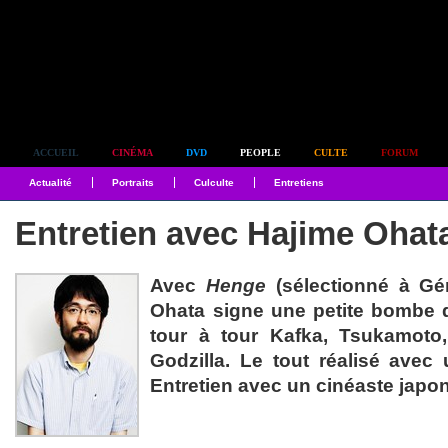
Simplement culte
ACCUEIL
CINÉMA
DVD
PEOPLE
CULTE
FORUM
Actualité
Portraits
Culculte
Entretiens
Entretien avec Hajime Ohat
Avec
Henge
(sélectionné à Gé
Ohata signe une petite bombe q
tour à tour Kafka, Tsukamoto
Godzilla. Le tout réalisé avec
Entretien avec un cinéaste japon