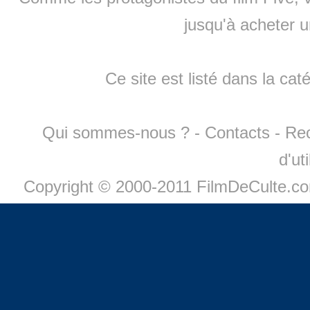
jusqu'à
acheter 
Ce site est listé dans la cat
Qui sommes-nous ?
-
Contacts
-
Re
d'ut
Copyright © 2000-2011 FilmDeCulte.c