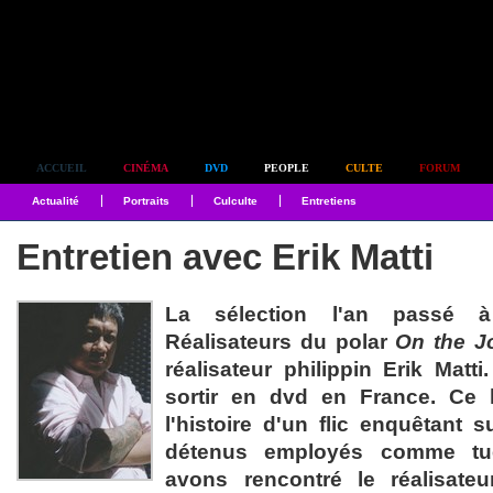
Simplement culte
ACCUEIL
CINÉMA
DVD
PEOPLE
CULTE
FORUM
Actualité
Portraits
Culculte
Entretiens
Entretien avec Erik Matti
La sélection l'an passé 
Réalisateurs du polar
On the J
réalisateur philippin Erik Matti
sortir en dvd en France. Ce 
l'histoire d'un flic enquêtant 
détenus employés comme tu
avons rencontré le réalisate