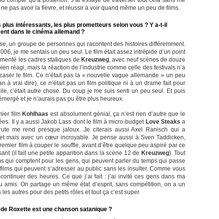
nd compte qu’a posteriori. J’ai essayé de traverser tout cela sans me
, ne pas avoir la fièvre, et réussir à voir quand même un peu de films.
plus intéressants, les plus prometteurs selon vous ? Y a-t-il
ment dans le cinéma allemand ?
sse, un groupe de personnes qui racontent des histoires différemment.
006, je me sentais un peu seul. Le film était assez intrépide d’un point
érimenté les cadres statiques de
Kreuzweg
, avec neuf scènes de douze
bien réagi, mais la réaction de l’industrie comme celle des festivals n’a
caser le film. Ce n’était pas la « nouvelle vague allemande » un peu
an à vrai dire), ce n’était pas un film politique ni à un drame fait pour
le, c’était autre chose. Du coup je me suis senti un peu seul. Et puis
émergé et je n’aurais pas pu être plus heureux.
ier film
Kohlhaas
est absolument génial, ça n’est rien d’autre que le
es. Il y a aussi Jakob Lass dont le film à micro-budget
Love Steaks
a
rute me rend presque jaloux. Je citerais aussi Axel Ranisch qui a
get mais avec un cœur incroyable. Je pense aussi à Sven Taddicken,
emier film à couper le souffle, avant d’être quelque peu aspiré par ce
sant (il fait une petite apparition dans la scène 12 de
Kreuzweg
). Tout
lms qui comptent pour les gens, qui peuvent parler du temps qui passe
s films qui peuvent s’adresser au public sans les insulter. Comme vous
continuer des heures. Ce que j’ai fait : j’ai invité ces gens dans ma
u amis. On partage un même état d’esprit, sans compétition, on a un
es autres pour des petits rôles et tout ça c’est super.
de Roxette est une chanson satanique ?