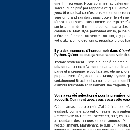
une fin heureuse. Nous sommes radicalement du
sans aucune pitié par rapport à ce qui lui arrive. 
yeux être radical ce n’est pas seulement creus
faire un grand ramdam, mais trouver le rythme p
réussi. Il faut savoir aussi mettre son ego de c
sur le chemin du film, en ne pensant pas à de
comme ça. Mon style personnel est là, je ne pe
d’être entièrement au service du film, d’y pen
votre attention, d’être formé, propulsé le plus hau
Il y a des moments d'humour noir dans
Chemin
Python. Qu'est-ce que ça vous fait de voir de
J’adore totalement. C’est la quantité de rires qui
pris un par un ne m’a surpris par contre. Ils ar
partie et moi-même je pouffais secrètement lors
propos. Bien sûr j’adore les Monty Python, par
certainement
Brazil
, qui combine brillamment l’
d’amour touchante et finalement une tragédie qu
Vous avez été sélectionné pour la première fois
accueilli. Comment avez-vous vécu cette exp
C’était fantastique bien sûr. J’ai été à tant de
étudiant, comme apprenti-cinéaste, et mainten
(
Perspective du Cinéma Allemand
, ndlr) est a
», pendant des années et des années. Mainten
l’establishment. Maintenant, je suis un adulte.