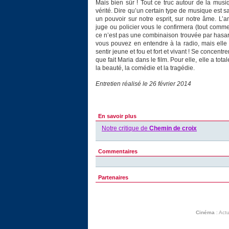
Mais bien sûr ! Tout ce truc autour de la musi
vérité. Dire qu’un certain type de musique est 
un pouvoir sur notre esprit, sur notre âme. L’a
juge ou policier vous le confirmera (tout comme 
ce n’est pas une combinaison trouvée par hasa
vous pouvez en entendre à la radio, mais elle 
sentir jeune et fou et fort et vivant ! Se concent
que fait Maria dans le film. Pour elle, elle a tot
la beauté, la comédie et la tragédie.
Entretien réalisé le 26 février 2014
En savoir plus
Notre critique de
Chemin de croix
Commentaires
Partenaires
Cinéma
:
Actu