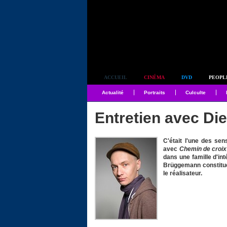
Simplement culte
ACCUEIL
CINÉMA
DVD
PEOPL
Actualité
Portraits
Culculte
Entretien avec Di
C'était l'une des se
avec
Chemin de croix
dans une famille d'int
Brüggemann constitue 
le réalisateur.