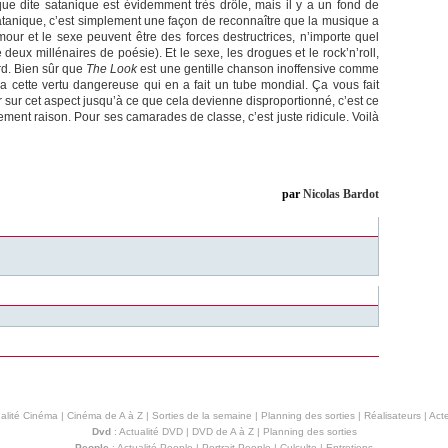
que dite satanique est évidemment très drôle, mais il y a un fond de
satanique, c’est simplement une façon de reconnaître que la musique a
mour et le sexe peuvent être des forces destructrices, n’importe quel
deux millénaires de poésie). Et le sexe, les drogues et le rock’n’roll,
rd. Bien sûr que
The Look
est une gentille chanson inoffensive comme
a cette vertu dangereuse qui en a fait un tube mondial. Ça vous fait
rer sur cet aspect jusqu’à ce que cela devienne disproportionné, c’est ce
alement raison. Pour ses camarades de classe, c’est juste ridicule. Voilà
par
Nicolas Bardot
alité Cinéma
|
Cinéma de A à Z
|
Sorties de la semaine
|
Planning des sorties
|
Réalisateurs
|
Acte
Dvd
:
Actualité DVD
|
DVD de A à Z
|
Planning des sorties
People
:
Actualité People
|
Portrait People
|
Culculte
|
Entretiens