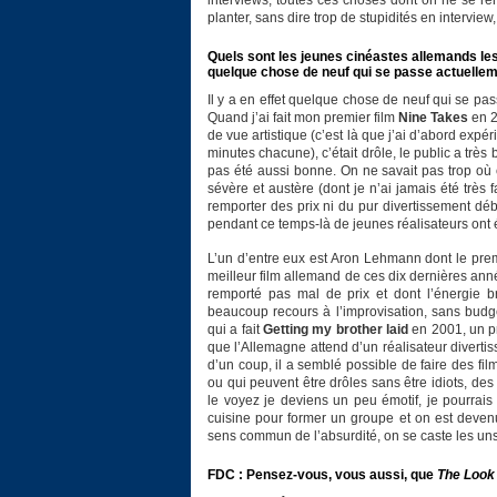
interviews, toutes ces choses dont on ne se re
planter, sans dire trop de stupidités en interview
Quels sont les jeunes cinéastes allemands les 
quelque chose de neuf qui se passe actuelle
Il y a en effet quelque chose de neuf qui se pa
Quand j’ai fait mon premier film
Nine Takes
en 2
de vue artistique (c’est là que j’ai d’abord exp
minutes chacune), c’était drôle, le public a très 
pas été aussi bonne. On ne savait pas trop où 
sévère et austère (dont je n’ai jamais été très f
remporter des prix ni du pur divertissement débi
pendant ce temps-là de jeunes réalisateurs ont 
L’un d’entre eux est Aron Lehmann dont le prem
meilleur film allemand de ces dix dernières anné
remporté pas mal de prix et dont l’énergie b
beaucoup recours à l’improvisation, sans bud
qui a fait
Getting my brother laid
en 2001, un pr
que l’Allemagne attend d’un réalisateur divertis
d’un coup, il a semblé possible de faire des fi
ou qui peuvent être drôles sans être idiots, de
le voyez je deviens un peu émotif, je pourrais 
cuisine pour former un groupe et on est deven
sens commun de l’absurdité, on se caste les uns l
FDC : Pensez-vous, vous aussi, que
The Look