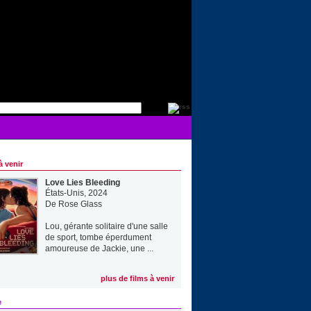
à venir
Love Lies Bleeding
États-Unis, 2024
De
Rose Glass
Lou, gérante solitaire d'une salle
de sport, tombe éperdument
amoureuse de Jackie, une ...
plus de films à venir
e