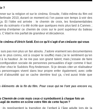
ix
?
onner sur la religion et sur le cinéma. Ensuite, l’idée-même du film est
 Berlinale 2010, durant ce moment où l’on passe son temps à voir des
a. Et l’idée est arrivée : le chemin de croix, les fondamentalistes
ure du scénario n’a été écrite que quelques mois plus tard à Cannes ;
karma d’entamer ce chemin de croix sur le pont supérieur du bateau
. C’était le mix parfait de grandeur et décadence.
e cinéma d'Ulrich Seidl. Est-ce qu'il s'agit d'un cinéaste qui vous
ne suis pas non plus un fan absolu. J’adore vraiment ses documentaires
pas le plus connu, est à couper le souffle) mais j’ai le sentiment qu’en
t à la hauteur. Je ne nie pas son grand talent, mais j’essaie de faire
a configuration sociale de personnes persuadées d’agir comme il faut.
cher chez le Suédois Roy Andersson. Si je devais citer un réalisateur
es personnages vivent dans leur propre enfer également, avec cette
rt d’absurdité qui se cache derrière tout ça, c’est aussi triste que
 éléments de la fin du film. Pour ceux qui ne l'ont pas encore vu,
ns
Chemin de croix
mais ceux-ci symbolisent à chaque fois un
agé de mettre en scène votre film de cette façon ?
ls représentent la transition de l’enfant à l’âge adulte lors de la