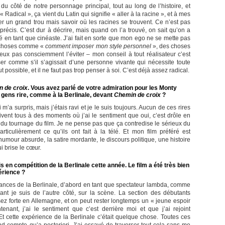
 côté de notre personnage principal, tout au long de l’histoire, et
« Radical », ça vient du Latin qui signifie « aller à la racine », et à mes
er un grand trou mais savoir où les racines se trouvent. Ce n’est pas
récis. C’est dur à décrire, mais quand on l’a trouvé, on sait qu’on a
ôté en tant que cinéaste. J’ai fait en sorte que mon ego ne se mette pas
s choses comme «
comment imposer mon style personnel
», des choses
ux pas consciemment l’éviter – mon conseil à tout réalisateur c’est
ser comme s’il s’agissait d’une personne vivante qui nécessite toute
t possible, et il ne faut pas trop penser à soi. C’est déjà assez radical.
 de croix
. Vous avez parlé de votre admiration pour les Monty
s gens rire, comme à la Berlinale, devant
Chemin de croix
?
 m’a surpris, mais j’étais ravi et je le suis toujours. Aucun de ces rires
rivent tous à des moments où j’ai le sentiment que oui, c’est drôle en
 du tournage du film. Je ne pense pas que ça contredise le sérieux du
ticulièrement ce qu’ils ont fait à la télé. Et mon film préféré est
humour absurde, la satire mordante, le discours politique, une histoire
i brise le cœur.
 en compétition de la Berlinale cette année. Le film a été très bien
érience ?
 séances de la Berlinale, d’abord en tant que spectateur lambda, comme
ant je suis de l’autre côté, sur la scène. La section des débutants
ssez forte en Allemagne, et on peut rester longtemps un « jeune espoir
ant, j’ai le sentiment que c’est derrière moi et que j’ai rejoint
 Et cette expérience de la Berlinale c’était quelque chose. Toutes ces