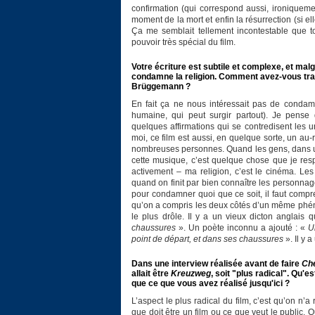
confirmation (qui correspond aussi, ironique
moment de la mort et enfin la résurrection (si el
Ça me semblait tellement incontestable que to
pouvoir très spécial du film.
Votre écriture est subtile et complexe, et malg
condamne la religion. Comment avez-vous trav
Brüggemann ?
En fait ça ne nous intéressait pas de condamn
humaine, qui peut surgir partout). Je pense q
quelques affirmations qui se contredisent les u
moi, ce film est aussi, en quelque sorte, un au-re
nombreuses personnes. Quand les gens, dans une é
cette musique, c’est quelque chose que je res
activement – ma religion, c’est le cinéma. Le
quand on finit par bien connaître les personna
pour condamner quoi que ce soit, il faut compre
qu’on a compris les deux côtés d’un même phénom
le plus drôle. Il y a un vieux dicton anglais q
chaussures
». Un poète inconnu a ajouté : «
U
point de départ, et dans ses chaussures
». Il y 
Dans une interview réalisée avant de faire
Che
allait être
Kreuzweg
, soit "plus radical". Qu'e
que ce que vous avez réalisé jusqu'ici ?
L’aspect le plus radical du film, c’est qu’on n’
que doit être un film ou ce que veut le public.