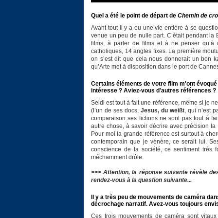
Quel a été le point de départ de
Chemin de cro
Avant tout il y a eu une vie entière à se questi
venue un peu de nulle part. C’était pendant la
films, à parler de films et à ne penser qu’à ç
catholiques, 14 angles fixes. La première mout
on s’est dit que cela nous donnerait un bon 
qu’Arte met à disposition dans le port de Cannes
Certains éléments de votre film m'ont évoqué l
intéresse ? Aviez-vous d'autres références ?
Seidl est tout à fait une référence, même si je 
(l’un de ses docs,
Jesus, du weißt
, qui n’est 
comparaison ses fictions ne sont pas tout à fai
autre chose, à savoir décrire avec précision l
Pour moi la grande référence est surtout à cher
contemporain que je vénère, ce serait lui. S
conscience de la société, ce sentiment très fo
méchamment drôle.
>>> Attention, la réponse suivante révèle des
rendez-vous à la question suivante...
Il y a très peu de mouvements de caméra da
décrochage narratif. Avez-vous toujours envis
Ces trois mouvements de caméra sont vitaux : i