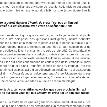
ment, au passage du monde des vivants au monde des morts), puis le
le a lieu). Je n’ai jamais envisagé de raconter cette histoire autrement.
ute autre mise en scène aurait affaibli ce que je considère être le
ré la dureté du sujet
Chemin de croix
n'est pas un film qui
aillé sur cet équilibre avec votre co-scénariste Anna
er brutalement quoi que ce soit (à part la tragédie de la stupidité
u’un film doit poser des questions intelligentes, inclure peut-être
nes les autres et laissent de la place à ce que pense le public. Pour
voir un peu triste à la religion, qui peut être un abri spirituel pour de
glise, se lèvent et chantent, je suis de leur côté. Cette spiritualité,
pecte profondément dans la religion, même si je n’y prends pas part
s nuances et la complexité viennent automatiquement, il me semble,
ges. Bien sûr nous condamnons un certain type de foi catholique, mais
ndre de quoi il s’agit. Peut-être comme un juge au tribunal. Une fois
ène, il est plus facile d’en découvrir un troisième – qui est souvent
ui dit : «
Avant de juger quiconque, marche un kilomètre dans ses
ne fois que tu as jugé cette personne, tu seras à un kilomètre de ton
a une certaine vérité là-dedans, au-delà de la simple blague.
min de croix
, vous affirmiez vouloir que votre prochain film, qui
st-ce qui selon vous fait que
Chemin de croix
est un film plus radical
a rien eu à foutre de ce que les gens vous disent habituellement sur ce
 Qu’on n’a pas permis à nos personnages un raccourci confortable vers