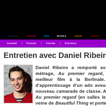
Simplement culte
ACCUEIL
CINÉMA
DVD
PEOPLE
CULTE
FORUM
Actualité
Portraits
Culculte
Entretiens
Entretien avec Daniel Ribei
Daniel Ribeiro a remporté a
métrage,
Au premier regard
,
meilleur film à la Berlinale
d'apprentissage d'un ado ave
nouveau camarade de classe. Ab
Au premier regard
(en salles le
veine de
Beautiful Thing
et porte