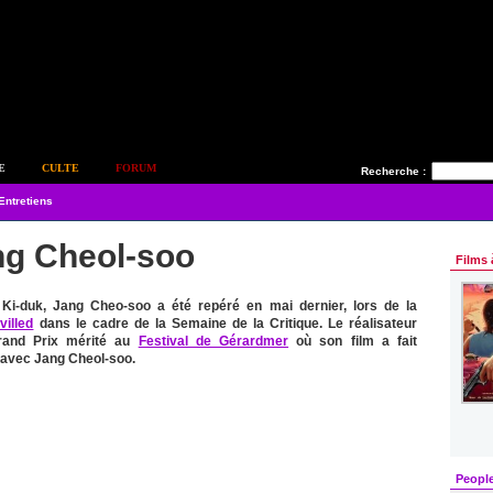
E
CULTE
FORUM
Recherche :
Entretiens
ng Cheol-soo
Films 
Ki-duk, Jang Cheo-soo a été repéré en mai dernier, lors de la
villed
dans le cadre de la Semaine de la Critique. Le réalisateur
Grand Prix mérité au
Festival de Gérardmer
où son film a fait
 avec Jang Cheol-soo.
Peopl