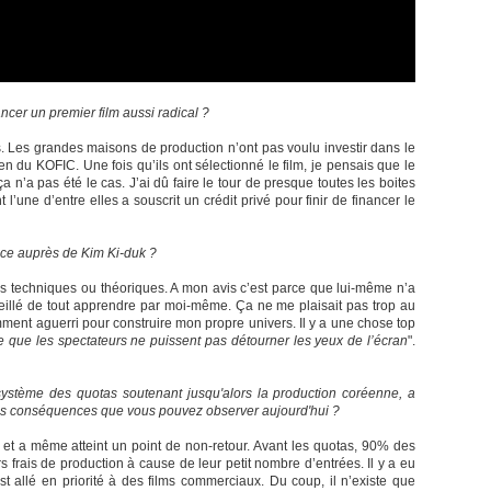
cer un premier film aussi radical ?
és. Les grandes maisons de production n’ont pas voulu investir dans le
ien du KOFIC. Une fois qu’ils ont sélectionné le film, je pensais que le
a n’a pas été le cas. J’ai dû faire le tour de presque toutes les boites
l’une d’entre elles a souscrit un crédit privé pour finir de financer le
nce auprès de Kim Ki-duk ?
s techniques ou théoriques. A mon avis c’est parce que lui-même n’a
eillé de tout apprendre par moi-même. Ça ne me plaisait pas trop au
ment aguerri pour construire mon propre univers. Il y a une chose top
te que les spectateurs ne puissent pas détourner les yeux de l’écran
".
système des quotas soutenant jusqu'alors la production coréenne, a
les conséquences que vous pouvez observer aujourd'hui ?
e et a même atteint un point de non-retour. Avant les quotas, 90% des
s frais de production à cause de leur petit nombre d’entrées. Il y a eu
st allé en priorité à des films commerciaux. Du coup, il n’existe que