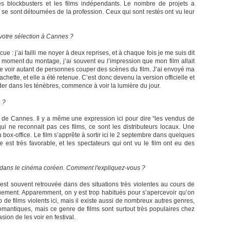
es blockbusters et les films indépendants. Le nombre de projets a
 sont détournées de la profession. Ceux qui sont restés ont vu leur
otre sélection à Cannes ?
e : j’ai failli me noyer à deux reprises, et à chaque fois je me suis dit
moment du montage, j’ai souvent eu l’impression que mon film allait
e de voir autant de personnes couper des scènes du film. J’ai envoyé ma
hette, et elle a été retenue. C’est donc devenu la version officielle et
der dans les ténèbres, commence à voir la lumière du jour.
e ?
 de Cannes. Il y a même une expression ici pour dire “les vendus de
ui ne reconnait pas ces films, ce sont les distributeurs locaux. Une
box-office. Le film s’apprête à sortir ici le 2 septembre dans quelques
se est très favorable, et les spectateurs qui ont vu le film ont eu des
t dans le cinéma coréen. Comment l'expliquez-vous ?
est souvent retrouvée dans des situations très violentes au cours de
iquement. Apparemment, on y est trop habitués pour s’apercevoir qu’on
up de films violents ici, mais il existe aussi de nombreux autres genres,
omantiques, mais ce genre de films sont surtout très populaires chez
sion de les voir en festival.