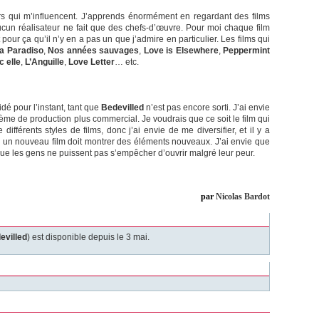
urs qui m’influencent. J’apprends énormément en regardant des films
aucun réalisateur ne fait que des chefs-d’œuvre. Pour moi chaque film
 pour ça qu’il n’y en a pas un que j’admire en particulier. Les films qui
a Paradiso
,
Nos années sauvages
,
Love is Elsewhere
,
Peppermint
c elle
,
L’Anguille
,
Love Letter
… etc.
cidé pour l’instant, tant que
Bedevilled
n’est pas encore sorti. J’ai envie
me de production plus commercial. Je voudrais que ce soit le film qui
fférents styles de films, donc j’ai envie de me diversifier, et il y a
i, un nouveau film doit montrer des éléments nouveaux. J’ai envie que
e les gens ne puissent pas s’empêcher d’ouvrir malgré leur peur.
par
Nicolas Bardot
evilled
) est disponible depuis le 3 mai.