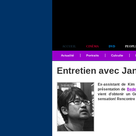
Simplement culte
ACCUEIL
CINÉMA
DVD
PEOPL
Actualité
Portraits
Culculte
Entretien avec Ja
Ex-assistant de Kim 
présentation de
Bede
vient d'obtenir un 
sensation! Rencontre