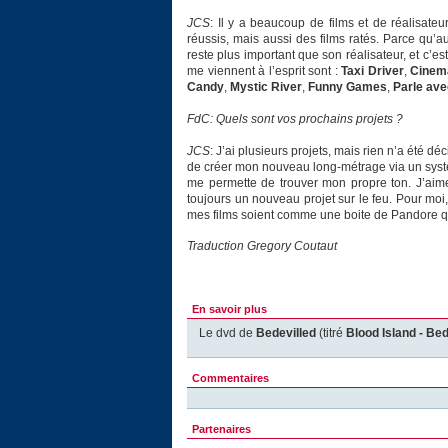
JCS
: Il y a beaucoup de films et de réalisate
réussis, mais aussi des films ratés. Parce qu’
reste plus important que son réalisateur, et c’est
me viennent à l’esprit sont :
Taxi Driver
,
Cinem
Candy
,
Mystic River
,
Funny Games
,
Parle ave
FdC: Quels sont vos prochains projets ?
JCS
: J’ai plusieurs projets, mais rien n’a été dé
de créer mon nouveau long-métrage via un systè
me permette de trouver mon propre ton. J’aime di
toujours un nouveau projet sur le feu. Pour mo
mes films soient comme une boite de Pandore qu
Traduction Gregory Coutaut
En savoir plus
Le dvd de
Bedevilled
(titré
Blood Island - Bed
Commentaires
Partenaires