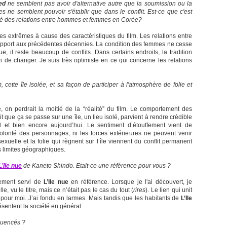
ed
ne semblent pas avoir d'alternative autre que la soumission ou la
s ne semblent pouvoir s'établir que dans le conflit. Est-ce que c'est
culté des relations entre hommes et femmes en Corée?
es extrêmes à cause des caractéristiques du film. Les relations entre
port aux précédentes décennies. La condition des femmes ne cesse
e, il reste beaucoup de conflits. Dans certains endroits, la tradition
in de changer. Je suis très optimiste en ce qui concerne les relations
cette île isolée, et sa façon de participer à l'atmosphère de folie et
e, on perdrait la moitié de la “réalité” du film. Le comportement des
t que ça se passe sur une île, un lieu isolé, parvient à rendre crédible
l et bien encore aujourd’hui. Le sentiment d’étouffement vient de
a volonté des personnages, ni les forces extérieures ne peuvent venir
sexuelle et la folie qui règnent sur l’île viennent du conflit permanent
es limites géographiques.
L’Ile nue
de Kaneto Shindo. Etait-ce une référence pour vous ?
ivement servi de
L’Ile nue
en référence. Lorsque je l'ai découvert, je
e, vu le titre, mais ce n’était pas le cas du tout (
rires
). Le lien qui unit
 pour moi. J’ai fondu en larmes. Mais tandis que les habitants de
L’Ile
sentent la société en général.
fluencés ?