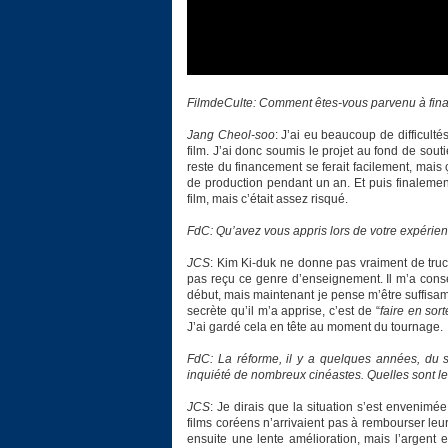
FilmdeCulte: Comment êtes-vous parvenu à finan
Jang Cheol-soo
: J’ai eu beaucoup de difficult
film. J’ai donc soumis le projet au fond de sout
reste du financement se ferait facilement, mais ç
de production pendant un an. Et puis finalement 
film, mais c’était assez risqué.
FdC: Qu’avez vous appris lors de votre expérie
JCS
: Kim Ki-duk ne donne pas vraiment de truc
pas reçu ce genre d’enseignement. Il m’a cons
début, mais maintenant je pense m’être suffisam
secrète qu’il m’a apprise, c’est de “
faire en sor
J’ai gardé cela en tête au moment du tournage.
FdC: La réforme, il y a quelques années, du 
inquiété de nombreux cinéastes. Quelles sont 
JCS
: Je dirais que la situation s’est envenimé
films coréens n’arrivaient pas à rembourser leur
ensuite une lente amélioration, mais l’argent e