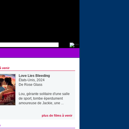
à venir
Love Lies Bleeding
États-Unis, 2024
De
Rose Glass
Lou, gérante solitaire d'une salle
de sport, tombe éperdument
amoureuse de Jackie, une ...
plus de films à venir
e