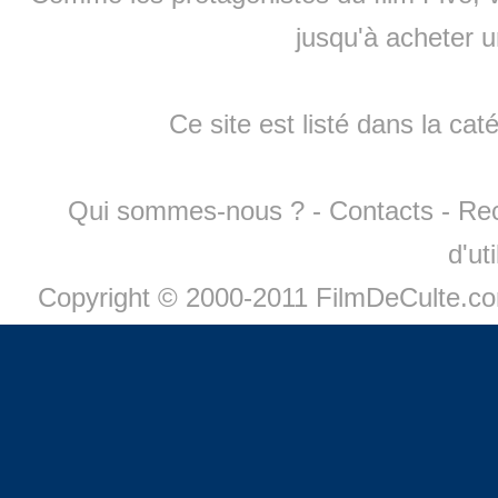
jusqu'à
acheter 
Ce site est listé dans la cat
Qui sommes-nous ?
-
Contacts
-
Re
d'ut
Copyright © 2000-2011 FilmDeCulte.c