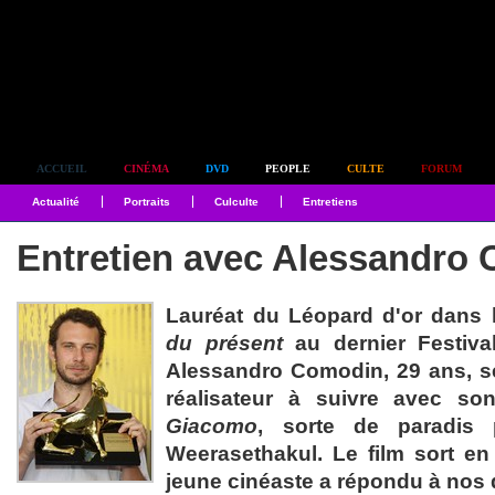
Simplement culte
ACCUEIL
CINÉMA
DVD
PEOPLE
CULTE
FORUM
Actualité
Portraits
Culculte
Entretiens
Entretien avec Alessandro
Lauréat du Léopard d'or dans 
du présent
au dernier Festival
Alessandro Comodin, 29 ans, 
réalisateur à suivre avec s
Giacomo
, sorte de paradis
Weerasethakul. Le film sort en 
jeune cinéaste a répondu à nos 