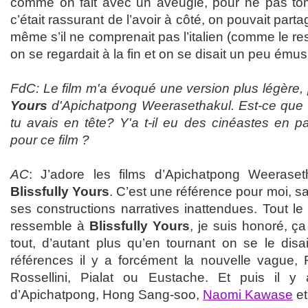
comme on fait avec un aveugle, pour ne pas tom
c’était rassurant de l’avoir à côté, on pouvait parta
même s’il ne comprenait pas l’italien (comme le rest
on se regardait à la fin et on se disait un peu ému
FdC: Le film m'a évoqué une version plus légère, 
Yours
d'Apichatpong Weerasethakul. Est-ce que 
tu avais en tête? Y'a t-il eu des cinéastes en part
pour ce film ?
AC
: J’adore les films d’Apichatpong Weeraseth
Blissfully Yours
. C’est une référence pour moi, sa
ses constructions narratives inattendues. Tout l
ressemble à
Blissfully Yours
, je suis honoré, 
tout, d’autant plus qu’en tournant on se le dis
références il y a forcément la nouvelle vague,
Rossellini, Pialat ou Eustache. Et puis il y
d’Apichatpong, Hong Sang-soo,
Naomi Kawase
et