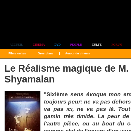
Simplement culte
ACCUEIL
CINÉMA
DVD
PEOPLE
CULTE
FORUM
Films cultes
Gros plans
Autour du cinéma
Le Réalisme magique de M.
Shyamalan
"Sixième
sens évoque mon enfa
toujours peur: ne va pas dehors, 
va pas ici, ne va pas là. Tout 
gamin très timide. La peur de 
l’autre pièce, ou au bout du c
comme clef de l’œuvre d’un jeu