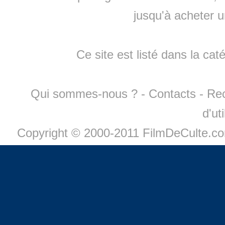
jusqu'à
acheter 
Ce site est listé dans la cat
Qui sommes-nous ?
-
Contacts
-
Re
d'ut
Copyright © 2000-2011 FilmDeCulte.c