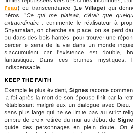
limites repoussées vers des cimes inconnues, cath
l'eau
) ou transcendance (
Le Village
) qui donn
héros. "
Ce qui me plaisait, c’était que quelqu
extraordinaire
", commente le réalisateur à prop
Shyamalan, on cherche sa place, on se perd dan
ou dans des bois hantés, pour trouver une répons
percer le sens de la vie dans un monde inquiet.
s’accumulent car l’existence est double, brou
fantastique. Dans ces brumes mystiques, l
indispensable.
KEEP THE FAITH
Exemple le plus évident,
Signes
raconte comment 
la foi après la mort de son épouse finit par la re
rétablissant malgré eux un dialogue avec Dieu.
sens plus large qui ne se limite pas au strict reli
ombre de croix retirée du mur au début de
Sign
guide des personnages en plein doute. On 