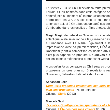
En février 2013, le Chili recevait sa toute pre
Larrain. Si les nommés dans cette catégorie so
nommé, pile au moment où la production nation
approchant les 300.000 spectateurs en France.
américain actuel ? On a beaucoup parlé ces der
s'embourbe dans les recettes et films photocopiés,
Magic Magic
de Sebastian Silva est sorti cet ét
éclectique, a été sélectionné à la Quinzaine des
à Sundance avec
La Nana
. Également à l
impressionné avec sa première fiction,
L’Été 
Rotterdam (dont la compétition est dédiée aux
n'est plus capable de produire:
De Jueves a 
chilien: le mélo mélancolico-euphorisant
Gloria
Alors qu'un focus consacré au Chili sera au pr
proposons un gros plan sur 5 révélations ré
Sotomayor, Sebastian Lelio et Pablo Larrain.
Sebastian Lelio
Cette forte présence en festivals ces deux d
d’un long processus
- Notre entretien
Critique:
Gloria
(2013)
Marcela Said
Je crois à l’intelligence des spectateurs et à 
Critique:
L’Été des poissons volants
(2013)