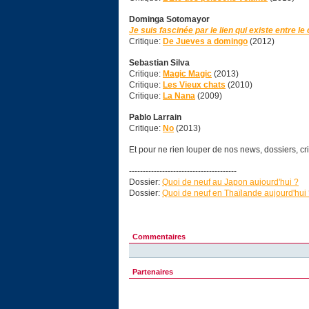
Dominga Sotomayor
Je suis fascinée par le lien qui existe entre le
Critique:
De Jueves a domingo
(2012)
Sebastian Silva
Critique:
Magic Magic
(2013)
Critique:
Les Vieux chats
(2010)
Critique:
La Nana
(2009)
Pablo Larrain
Critique:
No
(2013)
Et pour ne rien louper de nos news, dossiers, cr
---------------------------------------
Dossier:
Quoi de neuf au Japon aujourd'hui ?
Dossier:
Quoi de neuf en Thaïlande aujourd'hui
Commentaires
Partenaires