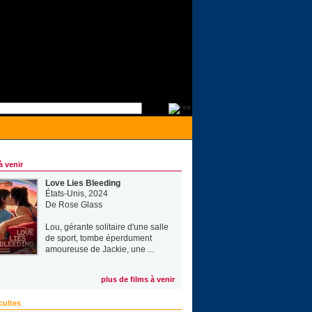
à venir
Love Lies Bleeding
États-Unis, 2024
De
Rose Glass
Lou, gérante solitaire d'une salle
de sport, tombe éperdument
amoureuse de Jackie, une ...
plus de films à venir
cultes