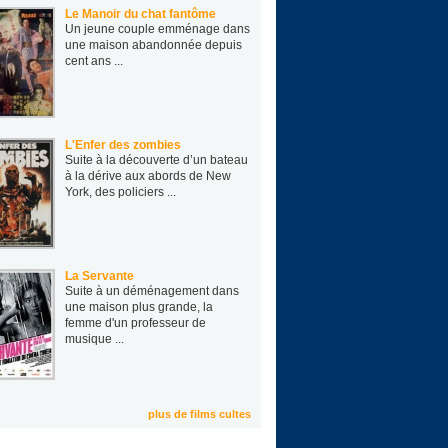
Le Manoir du chat fantôme
Un jeune cou­ple emmé­nage dans
une mai­son aban­don­née depuis
cent ans ...
L'Enfer des zombies
Suite à la découverte d’un bateau
à la dérive aux abords de New
York, des policiers ...
La Servante
Suite à un déménagement dans
une maison plus grande, la
femme d'un professeur de
musique ...
plus de films cultes