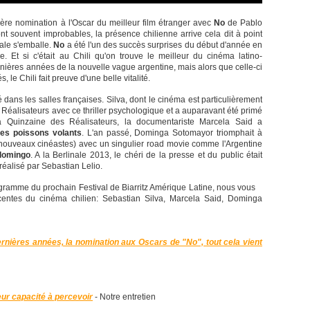
mière nomination à l'Oscar du meilleur film étranger avec
No
de Pablo
nt souvent improbables, la présence chilienne arrive cela dit à point
ale s'emballe.
No
a été l'un des succès surprises du début d'année en
 Et si c'était au Chili qu'on trouve le meilleur du cinéma latino-
nières années de la nouvelle vague argentine, mais alors que celle-ci
 le Chili fait preuve d'une belle vitalité.
é dans les salles françaises. Silva, dont le cinéma est particulièrement
 Réalisateurs avec ce thriller psychologique et a auparavant été primé
a Quinzaine des Réalisateurs, la documentariste Marcela Said a
des poissons volants
. L'an passé, Dominga Sotomayor triomphait à
 nouveaux cinéastes) avec un singulier road movie comme l'Argentine
domingo
. A la Berlinale 2013, le chéri de la presse et du public était
réalisé par Sebastian Lelio.
ogramme du prochain Festival de Biarritz Amérique Latine, nous vous
centes du cinéma chilien: Sebastian Silva, Marcela Said, Dominga
ernières années, la nomination aux Oscars de "No", tout cela vient
leur capacité à percevoir
- Notre entretien