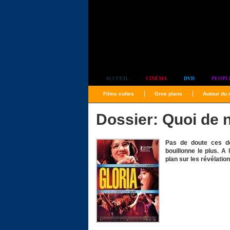
Simplement culte
ACCUEIL
CINÉMA
DVD
PEOPL
Films cultes
Gros plans
Autour du
Dossier: Quoi de n
Pas de doute ces de
bouillonne le plus. A 
plan sur les révélatio