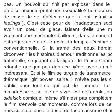
pas. Un pouvoir qui finit par exploser dans l
propice aux interprétations (sexualité? homosexu
de cesse de se répéter ce que lui ont instruit 
feelings"
). C'est cette peur de l'inadaptation s
avoir un cœur de glace, faisant d'elle une 
vraiment une méchante d'ailleurs, dans le canon D
est regrettable que, le reste du temps, l'écritur
conventionnelle. Si la trame des deux héroï
circonvenir les histoires d'amour traditionnelles 
fraternelle, se jouant de la figure du Prince Charma
retombe quelque peu dans ce piège, avec un méc
intéressant. Et si le film se targue de transmettr
thématique "girl power" saine, il n'évite pas le
public pour tout ce qui est de l'humour. Le
maladresse et sa joie de vivre, est déjà drôle, p
sidekick
comique, même s'il n'est pas complètem
le film s'envole par moments, comme lors de cet
hors sujet qui pose le décor de façon assurée et g