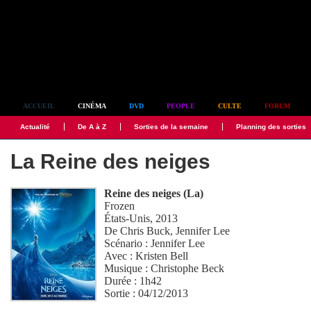
Simplement culte
ACCUEIL
CINÉMA
DVD
PEOPLE
CULTE
FORUM
Actualité
De A à Z
Sorties de la semaine
Planning des sorties
La Reine des neiges
Reine des neiges (La)
Frozen
États-Unis, 2013
De
Chris Buck
,
Jennifer Lee
Scénario :
Jennifer Lee
Avec :
Kristen Bell
Musique :
Christophe Beck
Durée : 1h42
Sortie : 04/12/2013