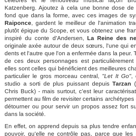
célèbres et le renouveau musical façon Br
Katzenberg. Ajoutez à cela une bonne dose de m
fond que dans la forme, avec ces images de synt
Raiponce
, gardent le meilleur de l'animation tradi
plutôt épique du Scope, et vous obtenez une fran
inspiré du conte d'Andersen,
La Reine des ne
originale axée autour de deux sœurs, l'une qui e
dents et l'autre que l'on a enfermée dans la peur. T
de ces deux personnages est particulièrement
elles sont celles qui bénéficient des meilleures c
particulier le gros morceau central,
"Let It Go"
,
studio a sorti de plus puissant depuis
Tarzan
(
Chris Buck) - mais surtout, c'est leur caractérisa
permettent au film de revisiter certains archétype
détourner ou pour servir un propos assez fort s
dans la société.
En effet, on apprend depuis sa plus tendre enfa
pouvoir, qu'elle ne contrôle pas, parce que les 