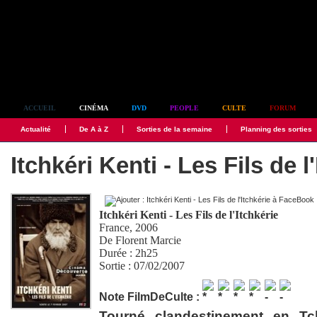
Simplement culte
ACCUEIL
CINÉMA
DVD
PEOPLE
CULTE
FORUM
Actualité
De A à Z
Sorties de la semaine
Planning des sorties
Itchkéri Kenti - Les Fils de l
Itchkéri Kenti - Les Fils de l'Itchkérie
France, 2006
De
Florent Marcie
Durée : 2h25
Sortie : 07/02/2007
Note FilmDeCulte :
Tourné clandestinement en Tc