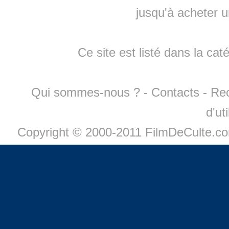
jusqu'à
acheter 
Ce site est listé dans la cat
Qui sommes-nous ?
-
Contacts
-
Re
d'ut
Copyright © 2000-2011 FilmDeCulte.c