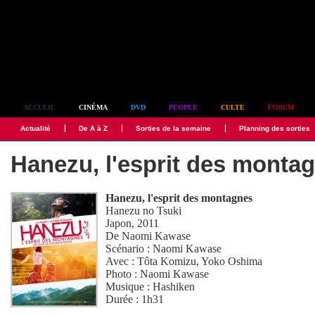
Simplement culte
ACCUEIL
CINÉMA
DVD
PEOPLE
CULTE
FORUM
Actualité
De A à Z
Sorties de la semaine
Planning des sorties
Hanezu, l'esprit des monta
Hanezu, l'esprit des montagnes
Hanezu no Tsuki
Japon, 2011
De
Naomi Kawase
Scénario :
Naomi Kawase
Avec :
Tôta Komizu
,
Yoko Oshima
Photo :
Naomi Kawase
Musique :
Hashiken
Durée : 1h31