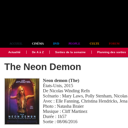
Simplement culte
ACCUEIL
CINÉMA
DVD
PEOPLE
CULTE
FORUM
Actualité
De A à Z
Sorties de la semaine
Planning des sorties
The Neon Demon
Neon demon (The)
États-Unis, 2015
De
Nicolas Winding Refn
Scénario :
Mary Laws
,
Polly Stenham
,
Nicolas
Avec :
Elle Fanning
,
Christina Hendricks
,
Jena
Photo :
Natasha Braier
Musique :
Cliff Martinez
Durée : 1h57
Sortie : 08/06/2016