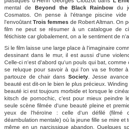
plastiques d'Henri Georges Clouzot dans
L'Enf
mental de
Beyond the Black Rainbow
du j
Cosmatos. On pense à l'étrange piscine vide 
l'envoûtant
Trois femmes
de Robert Altman. On pe
film ne peut se résumer à un catalogue de ci
fétichiste car globalement, on a le sentiment de n'
Si le film laisse une large place à l'imaginaire com
dessinant dans le mur, il est aussi d'une violenc
Celle-ci n'est d'abord qu'un pouls qui bat, comme
se reluque pour savoir à qui l'on va se frotter 
partouze de chair dans
Society
. Jesse avanc
beauté est dit-on le bien le plus précieux. Winding
beauté ici est toujours morbide et lorsque le cinéa
kitsch de pornochic, c'est pour mieux peindre l
seule scène filmée d'une beauté pleine et premie
yeux de l'héroïne : celle d'un défilé (film
déambulation mentale) où la jeune fille se mire et
même en un narcissique abandon. Quelques scène