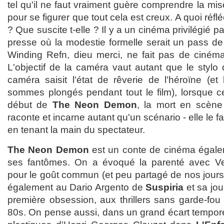
tel qu'il ne faut vraiment guère comprendre la mi
pour se figurer que tout cela est creux. A quoi réfl
? Que suscite t-elle ? Il y a un cinéma privilégié p
presse où la modestie formelle serait un pass de
Winding Refn, dieu merci, ne fait pas de ciné
L'objectif de la caméra vaut autant que le stylo
caméra saisit l'état de rêverie de l'héroïne (et
sommes plongés pendant tout le film), lorsque c
début de
The Neon Demon
, la mort en scène e
raconte et incarne autant qu'un scénario - elle le f
en tenant la main du spectateur.
The Neon Demon
est un conte de cinéma égale
ses fantômes. On a évoqué la parenté avec V
pour le goût commun (et peu partagé de nos jours)
également au Dario Argento de
Suspiria
et sa jo
première obsession, aux thrillers sans garde-fo
80s. On pense aussi, dans un grand écart tempore