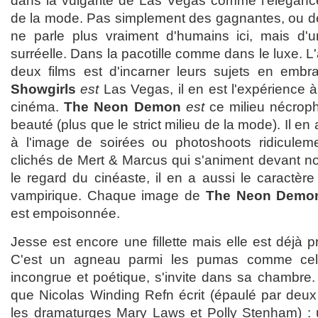
dans la vulgarité de Las Vegas comme l'éléganc
de la mode. Pas simplement des gagnantes, ou de
ne parle plus vraiment d'humains ici, mais d'u
surréelle. Dans la pacotille comme dans le luxe. 
deux films est d'incarner leurs sujets en embras
Showgirls
est
Las Vegas, il en est l'expérience 
cinéma.
The Neon Demon
est
ce milieu nécroph
beauté (plus que le strict milieu de la mode). Il en
à l'image de soirées ou photoshoots ridiculem
clichés de Mert & Marcus qui s'animent devant nos
le regard du cinéaste, il en a aussi le caractèr
vampirique. Chaque image de
The Neon Demo
est empoisonnée.
Jesse est encore une fillette mais elle est déjà
C'est un agneau parmi les pumas comme cel
incongrue et poétique, s'invite dans sa chambre. 
que Nicolas Winding Refn écrit (épaulé par deu
les dramaturges Mary Laws et Polly Stenham) : 