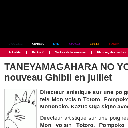
Simplement culte
ACCUEIL
CINÉMA
DVD
PEOPLE
CULTE
FORUM
Actualité
De A à Z
Sorties de la semaine
Planning des sorties
TANEYAMAGAHARA NO YO
nouveau Ghibli en juillet
Directeur artistique sur une poi
tels Mon voisin Totoro, Pompok
Mononoke, Kazuo Oga signe ave
Directeur artistique sur une poigné
Mon voisin Totoro
,
Pompoko