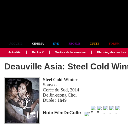
Simplement culte
ACCUEIL
CINÉMA
DVD
PEOPLE
CULTE
FORUM
Actualité
De A à Z
Sorties de la semaine
Planning des sorties
Deauville Asia: Steel Cold Win
Steel Cold Winter
Sonyeo
Corée du Sud, 2014
De
Jin-seong Choi
Durée : 1h49
Note FilmDeCulte :