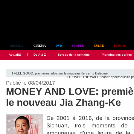
Simplement culte
ACCUEIL
CINÉMA
DVD
PEOPLE
CULTE
FORUM
Actualité
De A à Z
Sorties de la semaine
Planning des sorties
I FEEL GOOD: premières infos sur le nouveau Kervern / Delépine
LU OVER THE WALL: teaser spectaculaire po
Publié le 08/04/2017
MONEY AND LOVE: première
le nouveau Jia Zhang-Ke
De 2001 à 2016, de la province
Sichuan, trois moments de 
amoureuse d’une figure de la