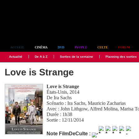
Simplement culte
ACCUEIL
CINÉMA
DVD
PEOPLE
CULTE
FORUM
Actualité
De A à Z
Sorties de la semaine
Planning des sorties
Love is Strange
Love is Strange
États-Unis, 2014
De
Ira Sachs
Scénario :
Ira Sachs
,
Mauricio Zacharias
Avec :
John Lithgow
,
Alfred Molina
,
Marisa T
Durée : 1h38
Sortie : 12/11/2014
Note FilmDeCulte :