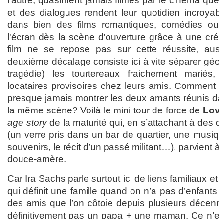
l’autre, quasiment jamais filmés par le cinéma que
et des dialogues rendent leur quotidien incroya
dans bien des films romantiques, comédies o
l'écran dès la scène d'ouverture grâce à une crédi
film ne se repose pas sur cette réussite, auss
deuxième décalage consiste ici à vite séparer gé
tragédie) les tourtereaux fraichement mariés
locataires provisoires chez leurs amis. Comment 
presque jamais montrer les deux amants réunis 
la même scène? Voilà le mini tour de force de
Lov
age story
de la maturité qui, en s’attachant à des 
(un verre pris dans un bar de quartier, une musi
souvenirs, le récit d’un passé militant…), parvient à
douce-amère.
Car Ira Sachs parle surtout ici de liens familiaux e
qui définit une famille quand on n’a pas d’enfants
des amis que l’on côtoie depuis plusieurs décenni
définitivement pas un papa + une maman. Ce n’