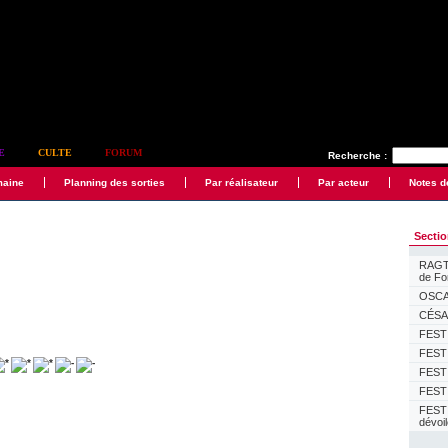
E
CULTE
FORUM
Recherche :
maine
Planning des sorties
Par réalisateur
Par acteur
Notes d
Secti
RAGTI
de F
OSCAR
CÉSAR
FESTI
FESTI
FESTI
FESTI
FEST
dévoi