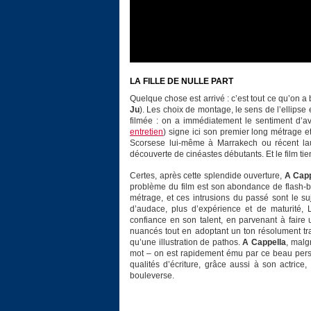
LA FILLE DE NULLE PART
Quelque chose est arrivé : c’est tout ce qu’on 
Ju
). Les choix de montage, le sens de l’ellipse e
filmée : on a immédiatement le sentiment d’avo
entretien
) signe ici son premier long métrage e
Scorsese lui-même à Marrakech ou récent lau
découverte de cinéastes débutants. Et le film ti
Certes, après cette splendide ouverture,
A Capp
problème du film est son abondance de flash-bac
métrage, et ces intrusions du passé sont le s
d’audace, plus d’expérience et de maturité, Le
confiance en son talent, en parvenant à faire 
nuancés tout en adoptant un ton résolument tra
qu’une illustration de pathos.
A Cappella
, malg
mot – on est rapidement ému par ce beau pers
qualités d’écriture, grâce aussi à son actrice
bouleverse.