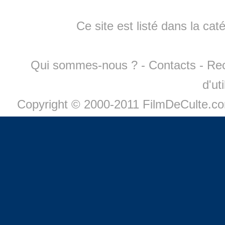
Ce site est listé dans la cat
Qui sommes-nous ?
-
Contacts
-
Re
d'ut
Copyright © 2000-2011 FilmDeCulte.c