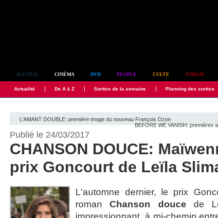
Simplement culte
ACCUEIL
CINÉMA
DVD
PEOPLE
CULTE
FORUM
Actualité
De A à Z
Sorties de la semaine
Planning des sorties
L'AMANT DOUBLE: première image du nouveau François Ozon
BEFORE WE VANISH: premières aff
Publié le 24/03/2017
CHANSON DOUCE: Maïwenn 
prix Goncourt de Leïla Slim
L'automne dernier, le prix Gon
roman
Chanson douce
de Leï
impressionnant, à mi-chemin entre 