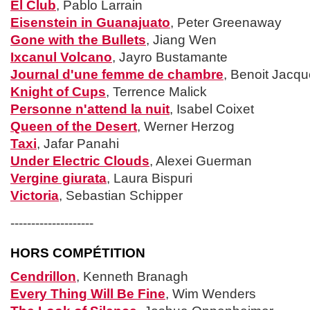
El Club
, Pablo Larrain
Eisenstein in Guanajuato
, Peter Greenaway
Gone with the Bullets
, Jiang Wen
Ixcanul Volcano
, Jayro Bustamante
Journal d'une femme de chambre
, Benoit Jacqu
Knight of Cups
, Terrence Malick
Personne n'attend la nuit
, Isabel Coixet
Queen of the Desert
, Werner Herzog
Taxi
, Jafar Panahi
Under Electric Clouds
, Alexei Guerman
Vergine giurata
, Laura Bispuri
Victoria
, Sebastian Schipper
--------------------
HORS COMPÉTITION
Cendrillon
, Kenneth Branagh
Every Thing Will Be Fine
, Wim Wenders