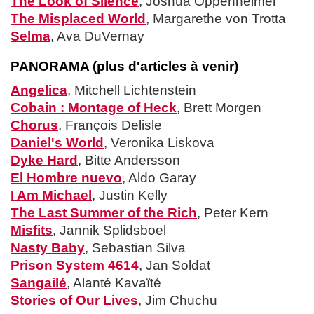
The Look of Silence
, Joshua Oppenheimer
The Misplaced World
, Margarethe von Trotta
Selma
, Ava DuVernay
PANORAMA (plus d'articles à venir)
Angelica
, Mitchell Lichtenstein
Cobain : Montage of Heck
, Brett Morgen
Chorus
, François Delisle
Daniel's World
, Veronika Liskova
Dyke Hard
, Bitte Andersson
El Hombre nuevo
, Aldo Garay
I Am Michael
, Justin Kelly
The Last Summer of the Rich
, Peter Kern
Misfits
, Jannik Splidsboel
Nasty Baby
, Sebastian Silva
Prison System 4614
, Jan Soldat
Sangailé
, Alanté Kavaïté
Stories of Our Lives
, Jim Chuchu