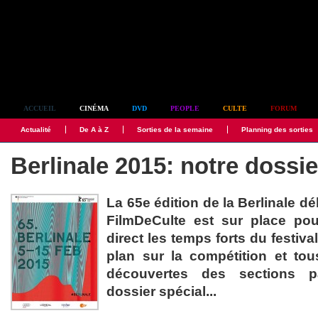
Simplement culte
ACCUEIL
CINÉMA
DVD
PEOPLE
CULTE
FORUM
Actualité
De A à Z
Sorties de la semaine
Planning des sorties
Berlinale 2015: notre dossie
La 65e édition de la Berlinale déb
FilmDeCulte est sur place pou
direct les temps forts du festiva
plan sur la compétition et tou
découvertes des sections pa
dossier spécial...