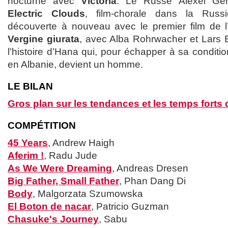
nocturne avec
Victoria
. Le Russe Alexei Ge
Electric Clouds
, film-chorale dans la Russie
découverte à nouveau avec le premier film de l’I
Vergine giurata
, avec Alba Rohrwacher et Lars E
l’histoire d’Hana qui, pour échapper à sa condit
en Albanie, devient un homme.
LE BILAN
Gros plan sur les tendances et les temps forts d
COMPÉTITION
45 Years
, Andrew Haigh
Aferim !
, Radu Jude
As We Were Dreaming
, Andreas Dresen
Big Father, Small Father
, Phan Dang Di
Body
, Malgorzata Szumowska
El Boton de nacar
, Patricio Guzman
Chasuke's Journey
, Sabu