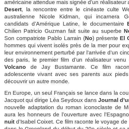
américaine attendue mais signée d’un réalisateur
Desert
, la rencontre entre le cinéaste culte W
australienne Nicole Kidman, qui incarnera G
candidats d’Amérique Latine, le documentaire
Chilien Patricio Guzman fait suite au superbe
N
Son compatriote Pablo Larrain (
No
) présente
El 
hommes qui vivent isolés près de la mer pour exp
leur environnement perturbé par l’arrivée d’un c
des paris, le premier film d’un réalisateur ve
Volcano
de Jay Bustamante. Ce film racont
adolescente vivant avec ses parents aux pieds 
découvrir un autre monde.
En Europe, un seul Français se lance dans la cours
Jacquot qui dirige Léa Seydoux dans
Journal d’
nouvelle adaptation du roman iconoclaste de Mi
aura les honneurs de l’ouverture avec l’Espagn
nuit
d’Isabel Coixet. Ce film raconte le voyage de 
dans le Groenland du début du 20e siècle et sa r