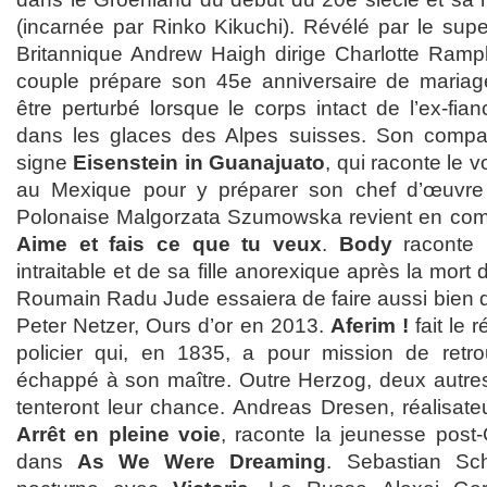
(incarnée par Rinko Kikuchi). Révélé par le su
Britannique Andrew Haigh dirige Charlotte Ram
couple prépare son 45e anniversaire de mariag
être perturbé lorsque le corps intact de l’ex-fia
dans les glaces des Alpes suisses. Son compa
signe
Eisenstein in Guanajuato
, qui raconte le 
au Mexique pour y préparer son chef d’œuvr
Polonaise Malgorzata Szumowska revient en comp
Aime et fais ce que tu veux
.
Body
raconte l
intraitable et de sa fille anorexique après la mort 
Roumain Radu Jude essaiera de faire aussi bien
Peter Netzer, Ours d’or en 2013.
Aferim !
fait le r
policier qui, en 1835, a pour mission de retr
échappé à son maître. Outre Herzog, deux autres
tenteront leur chance. Andreas Dresen, réalisa
Arrêt en pleine voie
, raconte la jeunesse post
dans
As We Were Dreaming
. Sebastian Sch